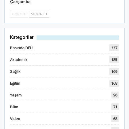
Çarşamba
ÖNCEKI
SONRAKI
Kategoriler
Basında DEÜ
337
Akademik
185
Sağlık
169
Eğitim
168
Yaşam
96
Bilim
71
Video
68