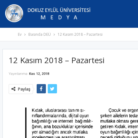
Ev
Basında DEÜ
12 Kasım 2018 – Pazartesi
12 Kasım 2018 – Pazartesi
Yayınlanma
Kas 12, 2018
Paylaş