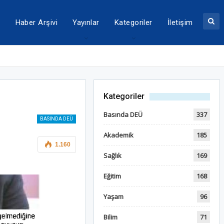
a
Haber Arşivi
Yayınlar
Kategoriler
İletişim
Kategoriler
Basında DEÜ
337
BASINDA DEÜ
Akademik
185
1.160
Sağlık
169
Eğitim
168
Yaşam
96
Bilim
71