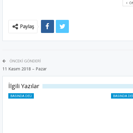
ÖN
Paylaş
ÖNCEKI GÖNDERI
11 Kasım 2018 – Pazar
İlgili Yazılar
BASINDA DEÜ
BASINDA DE