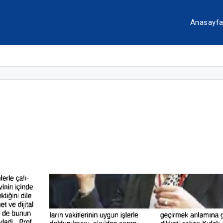
Anasayf