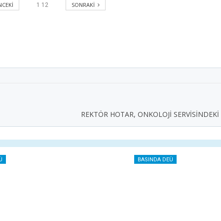
CEKI
SONRAKI
1
12
REKTÖR HOTAR, ONKOLOJİ SERVİSİNDEKİ 
Ü
BASINDA DEÜ