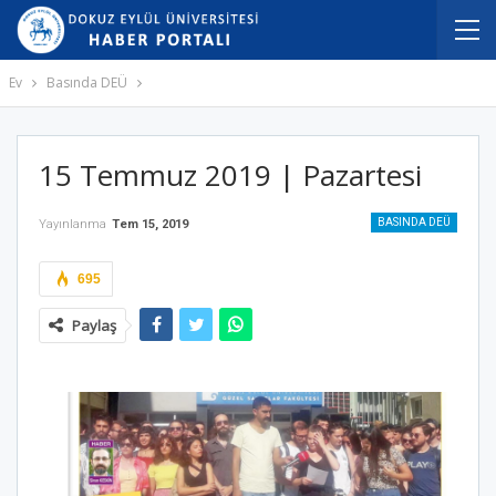
Ev
Basında DEÜ
15 Temmuz 2019 | Pazartesi
BASINDA DEÜ
Yayınlanma
Tem 15, 2019
695
Paylaş