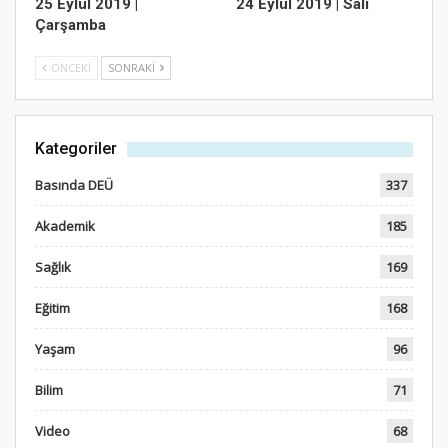
25 Eylül 2019 |
24 Eylül 2019 | Salı
Çarşamba
ÖNCEKI
SONRAKI
Kategoriler
Basında DEÜ
337
Akademik
185
Sağlık
169
Eğitim
168
Yaşam
96
Bilim
71
Video
68