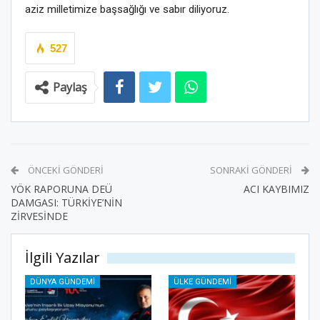
aziz milletimize başsağlığı ve sabır diliyoruz.
527
Paylaş
ÖNCEKI GÖNDERI
SONRAKI GÖNDERI
YÖK RAPORUNA DEÜ
ACI KAYBIMIZ
DAMGASI: TÜRKİYE’NİN
ZİRVESİNDE
İlgili Yazılar
DÜNYA GÜNDEMI
ÜLKE GÜNDEMI