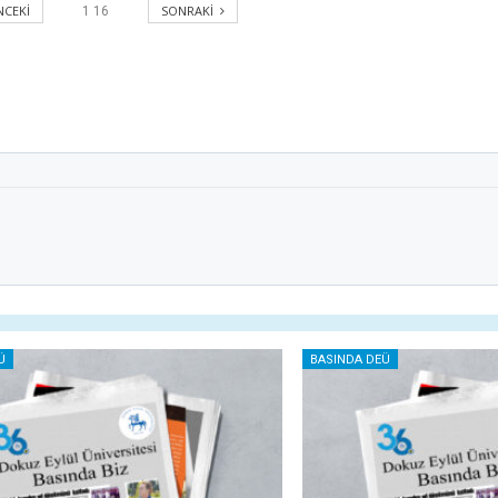
CEKI
SONRAKI
1
16
Ü
BASINDA DEÜ