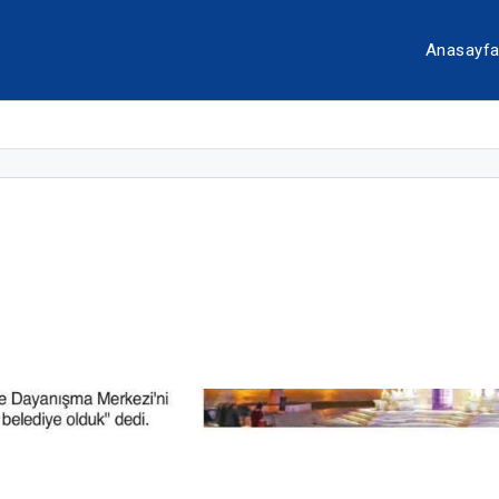
Anasayf