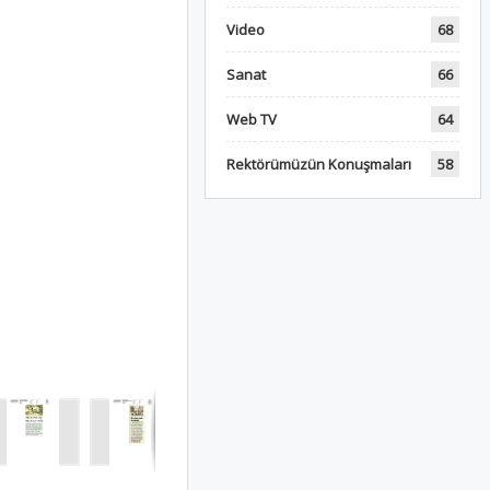
Video
68
Sanat
66
Web TV
64
Rektörümüzün Konuşmaları
58