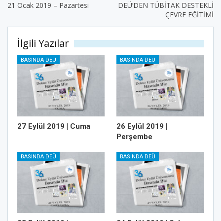
21 Ocak 2019 – Pazartesi
DEÜ’DEN TÜBİTAK DESTEKLİ
ÇEVRE EĞİTİMİ
İlgili Yazılar
BASINDA DEÜ
BASINDA DEÜ
27 Eylül 2019 | Cuma
26 Eylül 2019 |
Perşembe
BASINDA DEÜ
BASINDA DEÜ