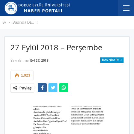
Ev
Basında DEÜ
27 Eylül 2018 – Perşembe
BASINDA DEÜ
Yayınlanma
Eyl 27, 2018
1.023
Paylaş