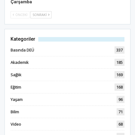
Çarşamba
ÖNCEKI
SONRAKI
Kategoriler
Basında DEÜ
337
Akademik
185
Sağlık
169
Eğitim
168
Yaşam
96
Bilim
71
Video
68