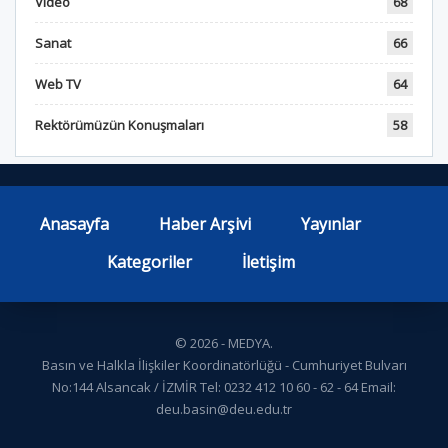
Video
68
Sanat
66
Web TV
64
Rektörümüzün Konuşmaları
58
Anasayfa
Haber Arşivi
Yayınlar
Kategoriler
İletişim
© 2026 - MEDYA.
Basın ve Halkla İlişkiler Koordinatörlüğü - Cumhuriyet Bulvarı
No:144 Alsancak / İZMİR Tel: 0232 412 10 60 - 62 - 64 Email:
deu.basin@deu.edu.tr