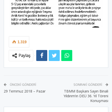
1.319
Paylaş
ÖNCEKI GÖNDERI
SONRAKI GÖNDERI
29 Temmuz 2018 – Pazar
TBMM Başkanı Sayın Binali
Yıldırım’ın DEÜ 36. Yıl Töreni
Konuşması