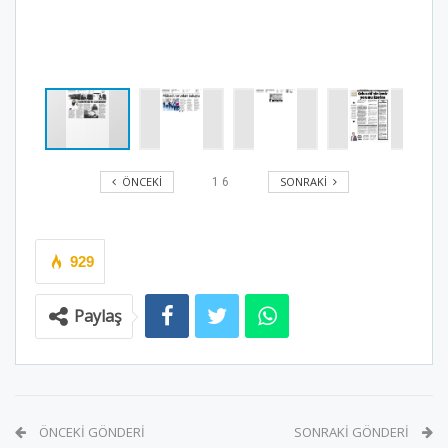
ÖNCEKI
SONRAKI
1
6
929
Paylaş
ÖNCEKI GÖNDERI
SONRAKI GÖNDERI