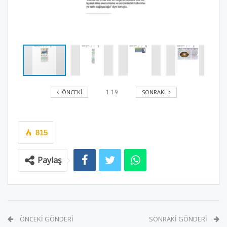
ÖNCEKI
SONRAKI
1
19
815
Paylaş
ÖNCEKI GÖNDERI
SONRAKI GÖNDERI