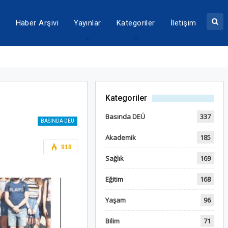
a
Haber Arşivi
Yayınlar
Kategoriler
İletişim
Kategoriler
Basında DEÜ
337
BASINDA DEÜ
Akademik
185
918
Sağlık
169
Eğitim
168
Yaşam
96
Bilim
71