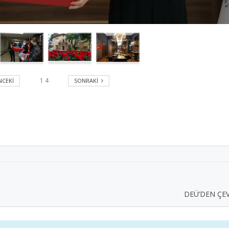
CEKI
SONRAKI
1
4
DEÜ’DEN ÇEV