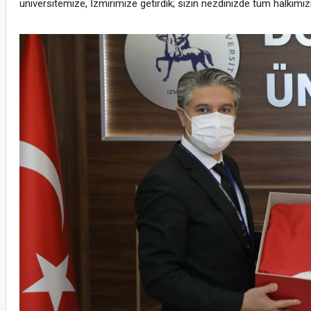
üniversitemize, İzmirimize getirdik; sizin nezdinizde tüm halkımı