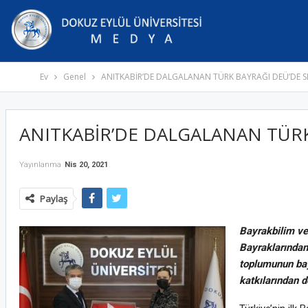
Ev
Genel
ANITKABİR’DE DALGALANAN TÜRK BAYRAĞI DEÜ’DE S
ANITKABİR’DE DALGALANAN TÜRK
Yayınlanma
Nis 20, 2021
Paylaş
Bayrakbilim ve
Bayraklarından
toplumunun bayr
katkılarından d