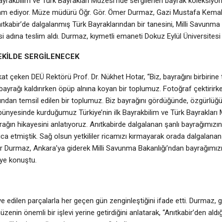
 Bayrakbilim ve Türk Bayrakları Müzesi’nde sergilenen bayrak koleksiy
 ediyor. Müze müdürü Öğr. Gör. Ömer Durmaz, Gazi Mustafa Kemal 
nıtkabir’de dalgalanmış Türk Bayraklarından bir tanesini, Milli Savunm
si adına teslim aldı. Durmaz, kıymetli emaneti Dokuz Eylül Üniversitesi 
ŞEKİLDE SERGİLENECEK
t çeken DEÜ Rektörü Prof. Dr. Nükhet Hotar, “Biz, bayrağını birbirine
bayrağı kaldırırken öpüp alnına koyan bir toplumuz. Fotoğraf çektirirken
ından temsil edilen bir toplumuz. Biz bayrağını gördüğünde, özgürlüğ
z bünyesinde kurduğumuz Türkiye’nin ilk Bayrakbilim ve Türk Bayraklar
rağın hikayesini anlatıyoruz. Anıtkabirde dalgalanan şanlı bayrağımızın 
 etmiştik. Sağ olsun yetkililer ricamızı kırmayarak orada dalgalanan v
Durmaz, Ankara’ya giderek Milli Savunma Bakanlığı’ndan bayrağımızı te
iye konuştu.
 edilen parçalarla her geçen gün zenginleştiğini ifade etti. Durmaz, ge
enin önemli bir işlevi yerine getirdiğini anlatarak, “Anıtkabir’den ald