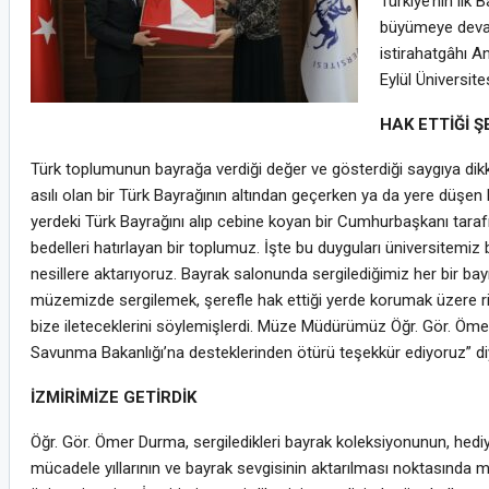
Türkiye’nin ilk
büyümeye devam
istirahatgâhı A
Eylül Üniversite
HAK ETTİĞİ 
Türk toplumunun bayrağa verdiği değer ve gösterdiği saygıya dikka
asılı olan bir Türk Bayrağının altından geçerken ya da yere düşen 
yerdeki Türk Bayrağını alıp cebine koyan bir Cumhurbaşkanı taraf
bedelleri hatırlayan bir toplumuz. İşte bu duyguları üniversitemi
nesillere aktarıyoruz. Bayrak salonunda sergilediğimiz her bir bay
müzemizde sergilemek, şerefle hak ettiği yerde korumak üzere rica
bize ileteceklerini söylemişlerdi. Müze Müdürümüz Öğr. Gör. Ömer 
Savunma Bakanlığı’na desteklerinden ötürü teşekkür ediyoruz” d
İZMİRİMİZE GETİRDİK
Öğr. Gör. Ömer Durma, sergiledikleri bayrak koleksiyonunun, hediye
mücadele yıllarının ve bayrak sevgisinin aktarılması noktasında müz