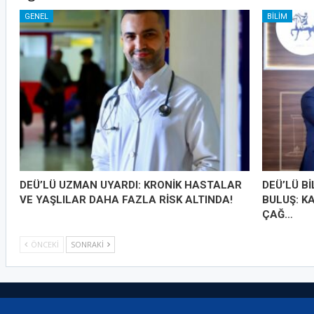
GENEL
BILIM
DEÜ’LÜ UZMAN UYARDI: KRONİK HASTALAR
DEÜ’LÜ B
VE YAŞLILAR DAHA FAZLA RİSK ALTINDA!
BULUŞ: K
ÇAĞ…
ÖNCEKI
SONRAKI