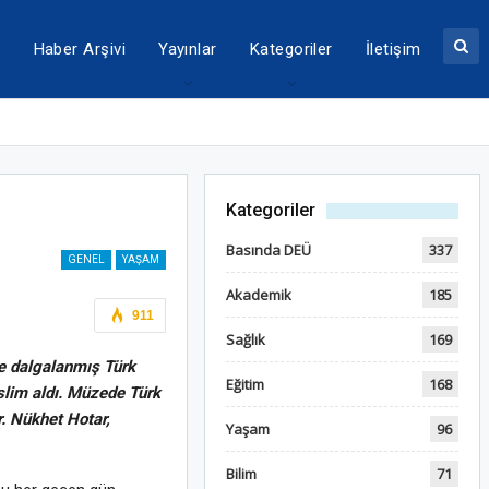
a
Haber Arşivi
Yayınlar
Kategoriler
İletişim
Kategoriler
Basında DEÜ
337
GENEL
YAŞAM
Akademik
185
911
Sağlık
169
e dalgalanmış Türk
Eğitim
168
slim aldı. Müzede Türk
r. Nükhet Hotar,
Yaşam
96
Bilim
71