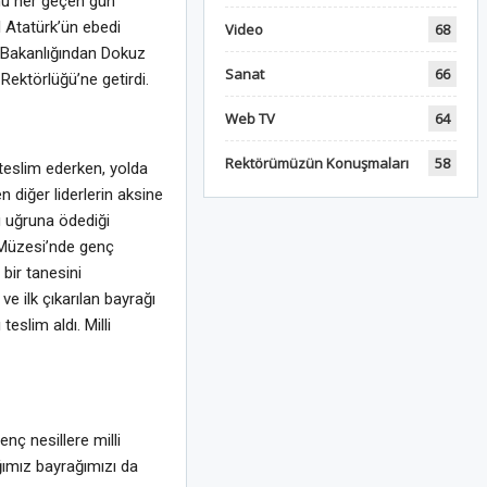
onu her geçen gün
Atatürk’ün ebedi
Video
68
a Bakanlığından Dokuz
Sanat
66
Rektörlüğü’ne getirdi.
Web TV
64
Rektörümüzün Konuşmaları
58
 teslim ederken, yolda
 diğer liderlerin aksine
ü uğruna ödediği
ı Müzesi’nde genç
bir tanesini
e ilk çıkarılan bayrağı
slim aldı. Milli
nç nesillere milli
ığımız bayrağımızı da