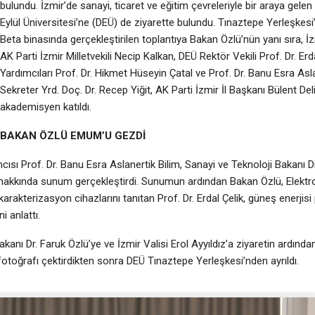
bulundu. İzmir’de sanayi, ticaret ve eğitim çevreleriyle bir araya gel
Eylül Üniversitesi’ne (DEÜ) de ziyarette bulundu. Tınaztepe Yerleşke
Beta binasında gerçekleştirilen toplantıya Bakan Özlü’nün yanı sıra, İzm
AK Parti İzmir Milletvekili Necip Kalkan, DEÜ Rektör Vekili Prof. Dr. Erd
Yardımcıları Prof. Dr. Hikmet Hüseyin Çatal ve Prof. Dr. Banu Esra Asla
Sekreter Yrd. Doç. Dr. Recep Yiğit, AK Parti İzmir İl Başkanı Bülent De
akademisyen katıldı.
BAKAN ÖZLÜ EMUM’U GEZDİ
cısı Prof. Dr. Banu Esra Aslanertik Bilim, Sanayi ve Teknoloji Bakanı D
apı hakkında sunum gerçekleştirdi. Sunumun ardından Bakan Özlü, Elek
terizasyon cihazlarını tanıtan Prof. Dr. Erdal Çelik, güneş enerjisi p
i anlattı.
Bakanı Dr. Faruk Özlü’ye ve İzmir Valisi Erol Ayyıldız’a ziyaretin ardınd
 fotoğrafı çektirdikten sonra DEÜ Tınaztepe Yerleşkesi’nden ayrıldı.