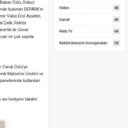
en Bakan Özlü, Dokuz
Video
68
si’nde bulunan DEPARK’ın
ir Valisi Erol Ayyıldız,
Sanat
66
al Çelik, Rektör
nertik ile Genel
Web TV
64
lican ve çok sayıda
Rektörümüzün Konuşmaları
58
r. Faruk Özlü’ye
tronik Malzeme Üretim ve
anellerinde kullanılan
an anı hediyesi takdim