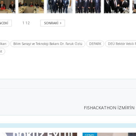
CEKI
SONRAKI
1
12
alkan
Bilim Sanayi ve Teknoloji Bakanı Dr. Faruk Özlü
DEPARK
DEÜ Rektör Vekili P
it
FISHACKATHON İZMİR’İN G
GENEL