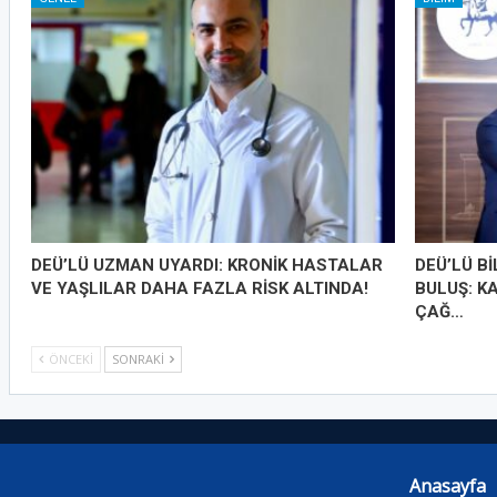
DEÜ’LÜ UZMAN UYARDI: KRONİK HASTALAR
DEÜ’LÜ B
VE YAŞLILAR DAHA FAZLA RİSK ALTINDA!
BULUŞ: K
ÇAĞ…
ÖNCEKI
SONRAKI
Anasayfa