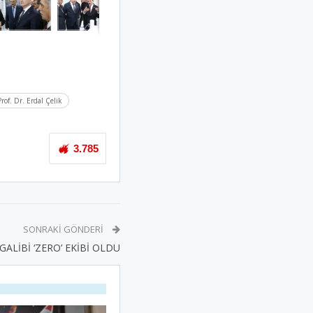
rof. Dr. Erdal Çelik
3.785
SONRAKI GÖNDERI
ALİBİ ‘ZERO’ EKİBİ OLDU