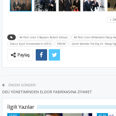
ÖN
AK Parti İzmir İl Başkanı Bülent Delican
AK Parti İzmir Milletvekili Necip K
Dokuz Eylül Üniversitesi’ni (DEÜ)
EMUM
Genel Sekreter Yrd.Doç.Dr. Recep Yiğ
Paylaş
ÖNCEKI GÖNDERI
DEÜ YÖNETİMİNDEN ELDOR FABRİKASINA ZİYARET
İlgili Yazılar
GENEL
BILIM