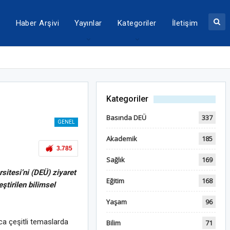
a
Haber Arşivi
Yayınlar
Kategoriler
İletişim
Kategoriler
Basında DEÜ
337
GENEL
Akademik
185
3.785
Sağlık
169
sitesi’ni (DEÜ) ziyaret
Eğitim
168
eştirilen bilimsel
Yaşam
96
ca çeşitli temaslarda
Bilim
71