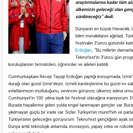
araştırmalarına kadar tüm ala
ülkemizin geleceği olan gençl
sürdüreceğiz” dedi.
Dünyanın en büyük Havacılık, U
bilim meraklılarını ağırladı. Tü
festivalin 3’üncü gününde katı
Erdoğan
, “Bu milletin damarl
Teknofest’in 3’üncü gün prog
kuruluşlarının temsilcileri, öğrenciler ve aileleri katıldı.
Cumhurbaşkanı Recep Tayyip Erdoğan yaptığı konuşmada, İzmir’in T
durağı olan güzel İzmir’deyiz. İzmirli kardeşlerime bu güzel ev sah
evlatlarımızın mutluluğunu, sevincini görünce, ülkemiz adına umutl
Cumhuriyet’in 100. yılına layık bir festival olacağına inanıyorum. 
Burada hayallerine giden yolda engel tanımayan gençler var. Burada
yıkılmayan güçlü bir irade var. Sizler Türkiye’nin müreffeh ve par
Türkiye’sinin geleceğini görüyorum. Teknofest gençliğinin ayak s
Dünya artık teknolojik anlamda; inovasyon, yapay zeka ve robotik 