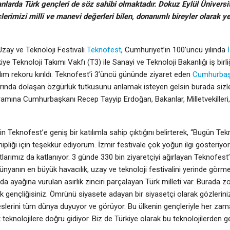
nlarda Türk gençleri de söz sahibi olmaktadır. Dokuz Eylül Üniversite
erimizi milli ve manevi değerleri bilen, donanımlı bireyler olarak ye
zay ve Teknoloji Festivali
Teknofest
, Cumhuriyet’in 100’üncü yılında
rkiye Teknoloji Takımı Vakfı (T3) ile Sanayi ve Teknoloji Bakanlığı iş bir
lım rekoru kırıldı. Teknofest’i 3’üncü gününde ziyaret eden
Cumhurbaş
arında dolaşan özgürlük tutkusunu anlamak isteyen gelsin burada sizle
ramına Cumhurbaşkanı Recep Tayyip Erdoğan, Bakanlar, Milletvekiller
eknofest’e geniş bir katılımla sahip çıktığını belirterek, “Bugün Te
ipliği için teşekkür ediyorum. İzmir festivale çok yoğun ilgi gösteriyor
arımız da katlanıyor. 3 günde 330 bin ziyaretçiyi ağırlayan Teknofest’
Dünyanın en büyük havacılık, uzay ve teknoloji festivalini yerinde görm
 ayağına vurulan asırlık zinciri parçalayan Türk milleti var. Burada zo
lak gençliğisiniz. Ömrünü siyasete adayan bir siyasetçi olarak gözlerini
eslerini tüm dünya duyuyor ve görüyor. Bu ülkenin gençleriyle her zam
teknolojilere doğru gidiyor. Biz de Türkiye olarak bu teknolojilerden