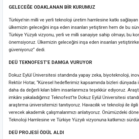
GELECEĞE ODAKLANAN BİR KURUMUZ
Türkiye’nin milli ve yerli teknoloji üretim hamlesine katkı sağlay
ülkemizin geleceğini inşa eden insanları yetiştiren hem de bu sü
Türkiye Yüzyılı vizyonu, yerli ve milli sanayiye sahip olmayı; bu k
önemsiyoruz. Ülkemizin geleceğini inşa eden insanları yetiştirirke
güveniyoruz” dedi.
DEÜ TEKNOFEST’E DAMGA VURUYOR
Dokuz Eylül Üniversitesi standında yapay zeka, biyoteknoloji, inovas
Rektör Hotar, “Küresel hedeflerimiz kapsamında bizleri dünyada il
daha da değerli kılan bilim insanlarımıza teşekkür ediyoruz. Araşt
imkânı yakaladığımız Teknofest’te Dokuz Eylül Üniversitesi standı
araştırma üniversitemizi tanıtıyoruz. Havacılık ve teknoloji ile ilgi
verecek akademik çalışmalarımızı anlatıyoruz. Önümüzdeki döne
Teknoloji Hamlesine ve Türkiye Yüzyılı vizyonuna katkımızı sürdü
DEÜ PROJESİ ÖDÜL ALDI