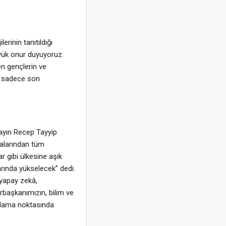
rinin tanıtıldığı
yük onur duyuyoruz.
en gençlerin ve
al sadece son
ayın Recep Tayyip
malarından tüm
r gibi ülkesine aşık
arında yükselecek” dedi.
 yapay zekâ,
rbaşkanımızın, bilim ve
zırlama noktasında