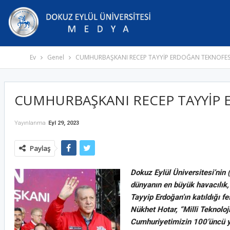
Ev
Genel
CUMHURBAŞKANI RECEP TAYYİP ERDOĞAN TEKNOFES
CUMHURBAŞKANI RECEP TAYYİP 
Yayınlanma
Eyl 29, 2023
Paylaş
Dokuz Eylül Üniversitesi’nin 
dünyanın en büyük havacılık,
Tayyip Erdoğan’ın katıldığı fe
Nükhet Hotar, “Milli Teknoloj
Cumhuriyetimizin 100’üncü yı