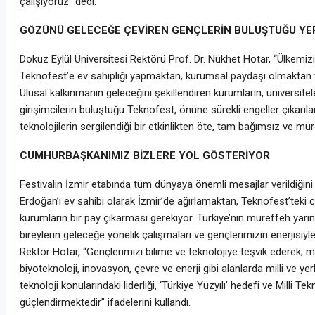
çalışıyoruz” dedi.
GÖZÜNÜ GELECEĞE ÇEVİREN GENÇLERİN BULUŞTUĞU YE
Dokuz Eylül Üniversitesi Rektörü Prof. Dr. Nükhet Hotar, “Ülkemizin
Teknofest’e ev sahipliği yapmaktan, kurumsal paydaşı olmakta
Ulusal kalkınmanın geleceğini şekillendiren kurumların, üniversitel
girişimcilerin buluştuğu Teknofest, önüne sürekli engeller çıkarıla
teknolojilerin sergilendiği bir etkinlikten öte, tam bağımsız ve mür
CUMHURBAŞKANIMIZ BİZLERE YOL GÖSTERİYOR
Festivalin İzmir etabında tüm dünyaya önemli mesajlar verildiği
Erdoğan’ı ev sahibi olarak İzmir’de ağırlamaktan, Teknofest’teki
kurumların bir pay çıkarması gerekiyor. Türkiye’nin müreffeh yarın
bireylerin geleceğe yönelik çalışmaları ve gençlerimizin enerjisiyl
Rektör Hotar, “Gençlerimizi bilime ve teknolojiye teşvik ederek; m
biyoteknoloji, inovasyon, çevre ve enerji gibi alanlarda milli ve 
teknoloji konularındaki liderliği, ‘Türkiye Yüzyılı’ hedefi ve Milli 
güçlendirmektedir” ifadelerini kullandı.