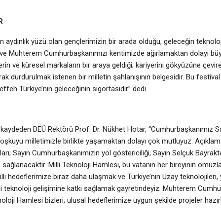
R
 aydınlık yüzü olan gençlerimizin bir arada olduğu, geleceğin teknolojile
n ve Muhterem Cumhurbaşkanımızı kentimizde ağırlamaktan dolayı bü
erin ve küresel markaların bir araya geldiği; kariyerini gökyüzüne çevir
rak durdurulmak istenen bir milletin şahlanışının belgesidir. Bu festiv
effeh Türkiye’nin geleceğinin sigortasıdır” dedi.
ni kaydeden DEÜ Rektörü Prof. Dr. Nükhet Hotar, “Cumhurbaşkanımız S
 coşkuyu milletimizle birlikte yaşamaktan dolayı çok mutluyuz. Açıkla
ları; Sayın Cumhurbaşkanımızın yol göstericiliği, Sayın Selçuk Bayrakta
e sağlanacaktır. Milli Teknoloji Hamlesi, bu vatanın her bireyinin omuzl
illi hedeflerimize biraz daha ulaşmak ve Türkiye’nin Uzay teknolojileri,
yerli teknoloji gelişimine katkı sağlamak gayretindeyiz. Muhterem Cumhu
Teknoloji Hamlesi bizleri; ulusal hedeflerimize uygun şekilde projeler ha