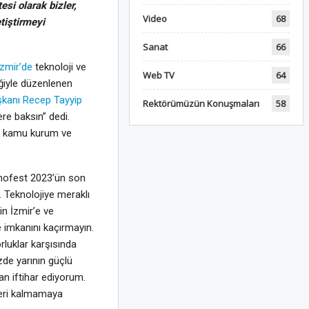
si olarak bizler,
Video
68
tiştirmeyi
Sanat
66
İzmir’de
teknoloji ve
Web TV
64
liğiyle düzenlenen
kanı Recep Tayyip
Rektörümüzün Konuşmaları
58
re baksın” dedi.
i, kamu kurum ve
knofest 2023’ün son
. Teknolojiye meraklı
in İzmir’e ve
e imkanını kaçırmayın.
rluklar karşısında
zde yarının güçlü
an iftihar ediyorum.
 geri kalmamaya