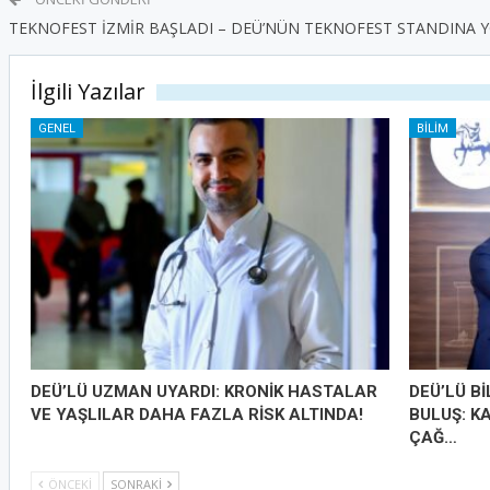
TEKNOFEST İZMİR BAŞLADI – DEÜ’NÜN TEKNOFEST STANDINA Y
İlgili Yazılar
GENEL
BILIM
DEÜ’LÜ UZMAN UYARDI: KRONİK HASTALAR
DEÜ’LÜ B
VE YAŞLILAR DAHA FAZLA RİSK ALTINDA!
BULUŞ: K
ÇAĞ…
ÖNCEKI
SONRAKI