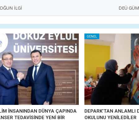
OĞUN İLGİ
DEÜ GÜMÜ
GENEL
İLİM İNSANINDAN DÜNYA ÇAPINDA
DEPARK’TAN ANLAMLI 
ANSER TEDAVİSİNDE YENİ BİR
OKULUNU YENİLEDİLER