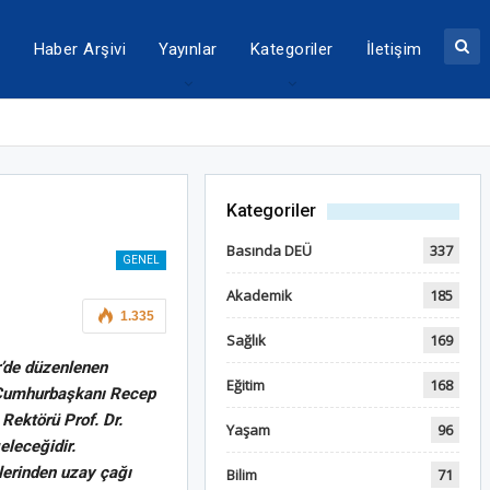
a
Haber Arşivi
Yayınlar
Kategoriler
İletişim
Kategoriler
Basında DEÜ
337
GENEL
Akademik
185
1.335
Sağlık
169
r’de düzenlenen
Eğitim
168
. Cumhurbaşkanı Recep
 Rektörü Prof. Dr.
Yaşam
96
eleceğidir.
lerinden uzay çağı
Bilim
71