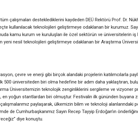
an tüm çalışmaları desteklediklerini kaydeden DEÜ Rektörü Prof. Dr. Nü
reçte kullanılacak teknolojileri geliştirmeye odaklanan bir kurumuz. 
onuda kamu kurum ve kuruluşları ile özel sektörün ve üniversitelerin iş 
n yeni nesil teknolojileri geliştirmeye odaklanan bir Araştırma Üniversi
yon, çevre ve enerji gibi birçok alandaki projelerin katılımcılarla payla
k 500 üniversiteden biri olma hedefine bir adım daha yaklaştıran, bul
ırma Üniversitemizin teknolojik zenginliklerini sergileme ve vizyoner p
, en yoğun stantlardan biri olmuştur. Festivalin ilk gününden buyana z
li çalışmalarımız paylaşarak, ülkemizin bilim ve teknoloji alanlarındaki p
mde de Cumhurbaşkanımız Sayın Recep Tayyip Erdoğan’ın önderliğinde,
receğiz” diye konuştu.