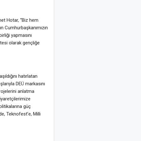
khet Hotar, “Biz hem
Sayın Cumhurbaşkanımızın
birliği yapmasını
tesi olarak gençliğe
şıldığını hatırlatan
uşlarıyla DEÜ markasını
rojelerini anlatma
iyaretçilerimize
olitikalarına güç
 Teknofest’e, Milli