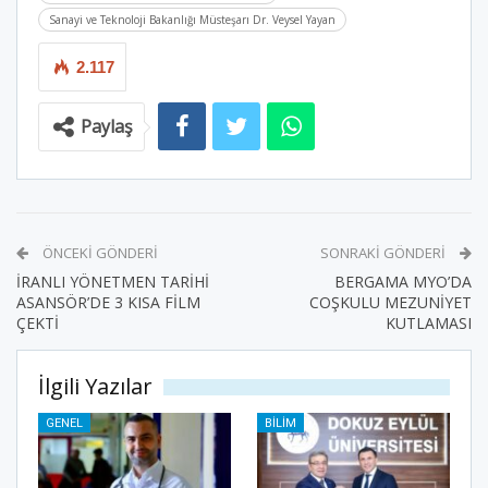
Sanayi ve Teknoloji Bakanlığı Müsteşarı Dr. Veysel Yayan
2.117
Paylaş
ÖNCEKI GÖNDERI
SONRAKI GÖNDERI
İRANLI YÖNETMEN TARİHİ
BERGAMA MYO’DA
ASANSÖR’DE 3 KISA FİLM
COŞKULU MEZUNİYET
ÇEKTİ
KUTLAMASI
İlgili Yazılar
GENEL
BILIM