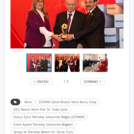
ÖNCEKI
SONRAKI
1
3
Bilim
DEPARK Genel Müdür Vekili Burcu Ersoy
DEÜ Rektör Vekili Prof. Dr. Erdal Çelik
Dokuz Eylül Teknoloji Geliştirme Bölgesi (DEPARK)
Erken Aşama Teknoloji Geliştirme Bölgeleri
Sanayi ve Teknoloji Bakanı Dr. Faruk Özlü