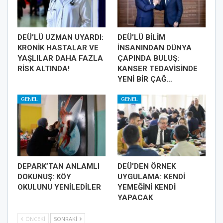
DEÜ’LÜ UZMAN UYARDI:
DEÜ’LÜ BİLİM
KRONİK HASTALAR VE
İNSANINDAN DÜNYA
YAŞLILAR DAHA FAZLA
ÇAPINDA BULUŞ:
RİSK ALTINDA!
KANSER TEDAVİSİNDE
YENİ BİR ÇAĞ…
GENEL
GENEL
DEPARK’TAN ANLAMLI
DEÜ’DEN ÖRNEK
DOKUNUŞ: KÖY
UYGULAMA: KENDİ
OKULUNU YENİLEDİLER
YEMEĞİNİ KENDİ
YAPACAK
ÖNCEKI
SONRAKI