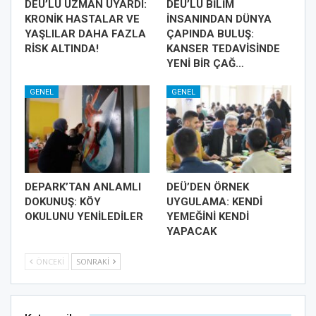
DEÜ’LÜ UZMAN UYARDI:
DEÜ’LÜ BİLİM
KRONİK HASTALAR VE
İNSANINDAN DÜNYA
YAŞLILAR DAHA FAZLA
ÇAPINDA BULUŞ:
RİSK ALTINDA!
KANSER TEDAVİSİNDE
YENİ BİR ÇAĞ…
GENEL
GENEL
DEPARK’TAN ANLAMLI
DEÜ’DEN ÖRNEK
DOKUNUŞ: KÖY
UYGULAMA: KENDİ
OKULUNU YENİLEDİLER
YEMEĞİNİ KENDİ
YAPACAK
ÖNCEKI
SONRAKI