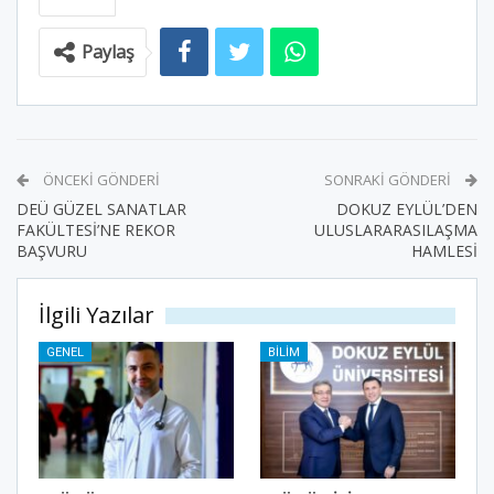
Paylaş
ÖNCEKI GÖNDERI
SONRAKI GÖNDERI
DEÜ GÜZEL SANATLAR
DOKUZ EYLÜL’DEN
FAKÜLTESİ’NE REKOR
ULUSLARARASILAŞMA
BAŞVURU
HAMLESİ
İlgili Yazılar
GENEL
BILIM