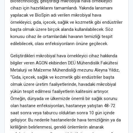
Biotechnology, geliştirdiği mikrobiyal hava örnekleyici
cihazı için hazırlıklarını tamamlandı. Yakında lansmanı
yapılacak ve BioSpin adı verilen mikrobiyal hava
örnekleyici; gıda, içecek, sağlık ve kozmetik gibi endüstriler
başta olmak üzere birçok alanda kullanılabilecek. Söz
konusu cihaz ile ortamlardaki havanın temizliği tespit
edilebilecek, olası enfeksiyonların önüne geçilecek.
Geliştirdikleri mikrobiyal hava örnekleyici cihaz hakkında
bilgiler veren AGON ekibinden DEÜ Mühendislik Fakültesi
Metalurji ve Malzeme Mühendisliği mezunu Aleyna Yıldız,
“Gıda, içecek, sağlık ve kozmetik gibi endüstriler başta
olmak üzere üretim faaliyetlerinde, havadaki mikrobiyal
yükün tespit edilmesi faaliyetlerin kalitesini artırıyor.
Örneğin, dünyada ve ülkemizde önemli bir sağlık sorunu
olan hastane enfeksiyonları, hastaneye yatıştan 48-72
saat sonra veya taburcu olduktan sonra 10 gün içinde
gelişiyor. Bu nedenle hastanelerde hava temizliğinin ya da
kirliliğinin belirlenmesi, gerekli önlemlerin alınarak