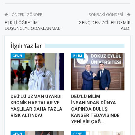
ÖNCEKI GÖNDERI
SONRAKI GÖNDERI
ETKİLİ ÖĞRETİM
GENÇ DENİZCİLER DEMİR
DÜŞÜNCEYE ODAKLANMALI
ALDI
İlgili Yazılar
GENEL
BILIM
DEÜ’LÜ UZMAN UYARDI:
DEÜ’LÜ BİLİM
KRONİK HASTALAR VE
İNSANINDAN DÜNYA
YAŞLILAR DAHA FAZLA
ÇAPINDA BULUŞ:
RİSK ALTINDA!
KANSER TEDAVİSİNDE
YENİ BİR ÇAĞ…
GENEL
GENEL