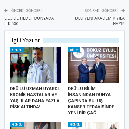
ÖNCEKI GÖNDERI
SONRAKI GÖNDERI
DEÜ’DE HEDEF DÜNYADA
DEÜ YENİ AKADEMİK YILA
İLK 500
HAZIR
İlgili Yazılar
GENEL
BILIM
DEÜ’LÜ UZMAN UYARDI:
DEÜ’LÜ BİLİM
KRONİK HASTALAR VE
İNSANINDAN DÜNYA
YAŞLILAR DAHA FAZLA
ÇAPINDA BULUŞ:
RİSK ALTINDA!
KANSER TEDAVİSİNDE
YENİ BİR ÇAĞ…
GENEL
GENEL