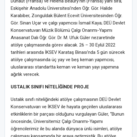
Duhaut (Fransa) ve Helena Beaury’nin (Fransa) yanı sıra;
Eskişehir Anadolu Üniversitesi’nden Öğr. Gör. Halide
Karabiber, Zonguldak Bülent Ecevit Üniversitesinden Öğr.
Gör. Sinan Uçar ve çalgı yapımcısı İsmail Kaya; DEÜ Devlet
Konservatuvarı Müzik Bölümü Çalgı Onarımı-Yapımı
Anasanat Dalı Öğr. Gör. Dr. M. Ufuk Güler nezaretinde
atölye çalışmasında görev alacak. 26 – 30 Eylül 2022
tarihleri arasında İKSEV Karataş Binası’nda 5 gün sürecek
atölye çalışmasında üç yay ve beş keman yapımcısı,
uluslararası standartta keman ve keman yayı yapımına
ağırlık verecek.
USTALIK SINIFI NİTELİĞİNDE PROJE
Ustalık sınıfı niteliğindeki atölye çalışmasının DEÜ Devlet
Konservatuvarı ve İKSEV ile hayata geçirilen uluslararası
etkinliklerin bir parçası olduğunu vurgulayan Güler, “Bunun
öncesinde, Üniversitemiz Çalgı Onarımı-Yapımı
öğrencilerimiz ile bu alanda dünyaca ünlü isimleri, atölye
çalışması kapsamında bir araya getirmiştik. Bu atölye