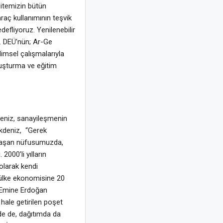
sitemizin bütün
raç kullanımının teşvik
efliyoruz. Yenilenebilir
u. DEÜ’nün; Ar-Ge
limsel çalışmalarıyla
luşturma ve eğitim
eniz, sanayileşmenin
 Akdeniz, “Gerek
 ulaşan nüfusumuzda,
000’li yılların
olarak kendi
; ülke ekonomisine 20
n Emine Erdoğan
 hale getirilen poşet
de de, dağıtımda da