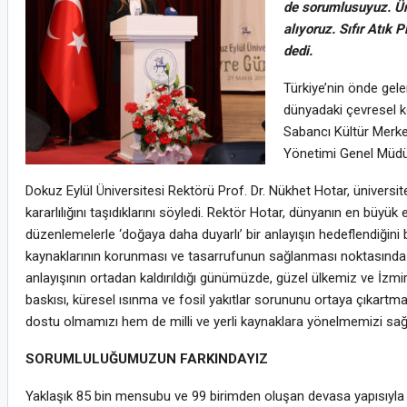
de sorumlusuyuz. Ün
alıyoruz. Sıfır Atık
dedi.
Türkiye’nin önde gele
dünyadaki çevresel ko
Sabancı Kültür Merkez
Yönetimi Genel Müdür
Dokuz Eylül Üniversitesi Rektörü Prof. Dr. Nükhet Hotar, üniversi
kararlılığını taşıdıklarını söyledi. Rektör Hotar, dünyanın en büy
düzenlemelerle ‘doğaya daha duyarlı’ bir anlayışın hedeflendiğini 
kaynaklarının korunması ve tasarrufunun sağlanması noktasında 
anlayışının ortadan kaldırıldığı günümüzde, güzel ülkemiz ve İzm
baskısı, küresel ısınma ve fosil yakıtlar sorununu ortaya çıkart
dostu olmamızı hem de milli ve yerli kaynaklara yönelmemizi sağl
SORUMLULUĞUMUZUN FARKINDAYIZ
Yaklaşık 85 bin mensubu ve 99 birimden oluşan devasa yapısıyla