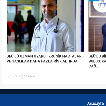
DEÜ’LÜ UZMAN UYARDI: KRONİK HASTALAR
DEÜ’LÜ B
VE YAŞLILAR DAHA FAZLA RİSK ALTINDA!
BULUŞ: K
ÇAĞ…
ÖNCEKI
SONRAKI
Anasayfa