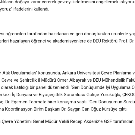
Atıkların doğaya zarar vererek çevreyi kirletmesini engellemek istiyo
yoruz” ifadelerini kullandı.
esi öğrencileri tarafından hazırlanan ve geri dönüştürülen ürünlerle y
 Eserleri hazırlayan öğrenci ve akademisyenlere de DEÜ Rektörü Prof. Dr
ıfır Atık Uygulamaları’ konusunda; Ankara Üniversitesi Çevre Planlama v
 Çevre ve Şehircilik İl Müdürü Ömer Albayrak ve DEÜ Mühendislik Fakü
larak katıldığı bir panel düzenlendi. ‘Geri Dönüşümde İyi Uygulama Ör
erkezi İş Dünyası ve Biyoçeşitlilik Sorumlusu Gökçe Yörükoğlu, ÇEK
ç. Dr. Egemen Teomete birer konuşma yaptı. ‘Geri Dönüşümün Sürdürü
a Koordinasyon Birim Başkanı Dr. Saygın Can Oğuz kürsüye çıktı.
ğı Çevre Yönetimi Genel Müdür Vekili Recep Akdeniz’e GSF tarafından 