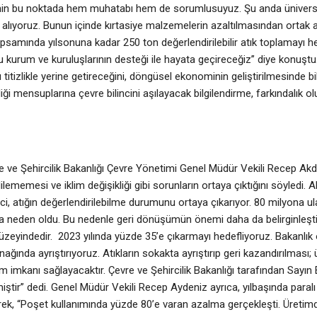
ojesinin bu noktada hem muhatabı hem de sorumlusuyuz. Şu anda üniver
alıyoruz. Bunun içinde kırtasiye malzemelerin azaltılmasından ortak a
apsamında yılsonuna kadar 250 ton değerlendirilebilir atık toplamayı hed
mu kurum ve kuruluşlarının desteği ile hayata geçireceğiz” diye konuşt
 titizlikle yerine getireceğini, döngüsel ekonominin geliştirilmesinde bi
ği mensuplarına çevre bilincini aşılayacak bilgilendirme, farkındalık o
ve Şehircilik Bakanlığı Çevre Yönetimi Genel Müdür Vekili Recep Akd
dilememesi ve iklim değişikliği gibi sorunların ortaya çıktığını söyledi.
nci, atığın değerlendirilebilme durumunu ortaya çıkarıyor. 80 milyona
 neden oldu. Bu nedenle geri dönüşümün önemi daha da belirginleşti. 2
eyindedir. 2023 yılında yüzde 35’e çıkarmayı hedefliyoruz. Bakanlık 
ağında ayrıştırıyoruz. Atıkların sokakta ayrıştırıp geri kazandırılması
m imkanı sağlayacaktır. Çevre ve Şehircilik Bakanlığı tarafından Sayı
miştir” dedi. Genel Müdür Vekili Recep Aydeniz ayrıca, yılbaşında paralı
terek, “Poşet kullanımında yüzde 80’e varan azalma gerçekleşti. Üretim