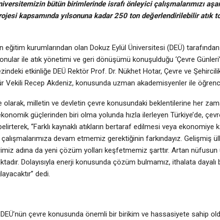
iversitemizin bütün birimlerinde israfı önleyici çalışmalarımızı a
 Projesi kapsamında yılsonuna kadar 250 ton değerlendirilebilir atık 
n eğitim kurumlarından olan Dokuz Eylül Üniversitesi (DEÜ) tarafında
nular ile atık yönetimi ve geri dönüşümü konuşulduğu ‘Çevre Günleri’ 
indeki etkinliğe DEÜ Rektör Prof. Dr. Nükhet Hotar, Çevre ve Şehircili
 Vekili Recep Akdeniz, konusunda uzman akademisyenler ile öğrencile
te olarak, milletin ve devletin çevre konusundaki beklentilerine her z
ük ekonomik güçlerinden biri olma yolunda hızla ilerleyen Türkiye’de, çe
belirterek, “Farklı kaynaklı atıkların bertaraf edilmesi veya ekonomiye 
çalışmalarımıza devam etmemiz gerektiğinin farkındayız. Gelişmiş ü
irimiz adına da yeni çözüm yolları keşfetmemiz şarttır. Artan nüfusun
maktadır. Dolayısıyla enerji konusunda çözüm bulmamız, ithalata dayal
ayacaktır” dedi.
 DEÜ’nün çevre konusunda önemli bir birikim ve hassasiyete sahip o