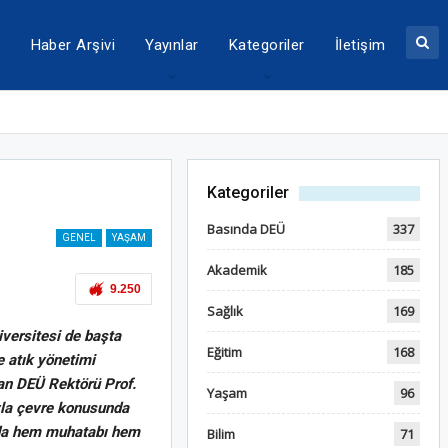
a
Haber Arşivi
Yayınlar
Kategoriler
İletişim
Kategoriler
Basında DEÜ
337
GENEL
YAŞAM
Akademik
185
9.250
Sağlık
169
iversitesi de başta
Eğitim
168
e atık yönetimi
an DEÜ Rektörü Prof.
Yaşam
96
yla çevre konusunda
ktada hem muhatabı hem
Bilim
71