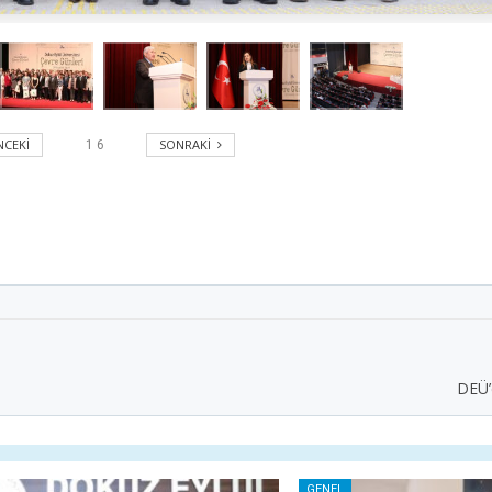
CEKI
SONRAKI
1
6
DEÜ’
GENEL