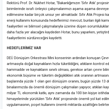
Rektörü Prof. Dr. Nükhet Hotar, “Bakanlığımızın ‘Sıfır Atık’ pr
birimlerinde israfı önleyici çalışmalarımızı aşama aşama devreye 
edilmesine kadar birçok unsur yer almaktadır. Sıfır Atık Projesi k
enerji kullanımı konusunda hedeflerimiz mevcut; bunları ilgili ka
faaliyetleri ve bilimsel çalışmalarıyla üzerine düşen sorumlulukları
daha fazla yer alacağını kaydeden Hotar, bunu yaparken, yetiştirdi
faaliyetlerini sürdüreceğini kaydetti.
HEDEFLERİMİZ VAR
DEÜ Dönüşüm Orkestrası Mini konserinin ardından konuşan Çevre 
artmasıyla doğal kaynakların hızla tüketildiğini, atıkların kontrol e
hammadde ve kaynakların sınırlı olması, gerekse artan çevre bili
ekonomik büyüme ve tüketim değişiklikleri atık oranının artmasına
başlarında yüzde 1 olan geri dönüşüm oranını, bugün yüzde 13 düz
binalarımızda da önemli dönüşüm çalışmaları yapıyor, atıkları kayn
milyar TL ekonomik katkı, aynı zamanda da 100 bin kişiye istihda
himayelerinde yürütülen ‘Sıfır Atık’ projesinde önemli yol kat edil
uygulamasının, poşet kullanımı önemli miktarda azalttığını belir