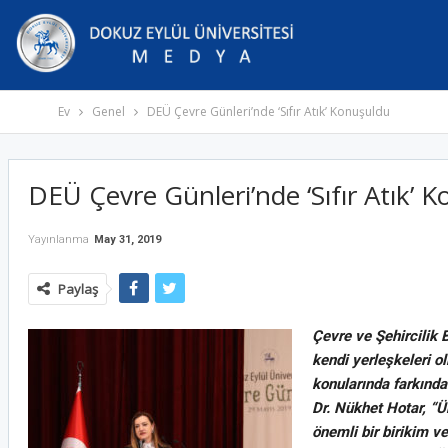
Ev
Genel
DEÜ Çevre Günleri’nde ‘Sıfır Atık’ Konuşuldu
DEÜ Çevre Günleri’nde ‘Sıfır Atık’ 
Yayınlanma
May 31, 2019
Paylaş
Çevre ve Şehircilik 
kendi yerleşkeleri ol
konularında farkında
Dr. Nükhet Hotar, “
önemli bir birikim v