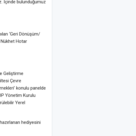
ruz. İçinde bulunduğumuz
apılan ‘Geri Dönüşüm/
. Nükhet Hotar
e Geliştirme
ltesi Çevre
nekleri’ konulu panelde
OOP Yönetim Kurulu
lebilir Yerel
hazırlanan hediyesini