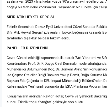
azalma var. 2023 yılına kadar yüzde 90’a ulaşmayı hedefliyoruz. 
doğayı bu tedbirlerle korumalıyız. Yaşanabilir bir Türkiye için çalışı
SIFIR ATIK HEYKEL SERGİSİ
Etkinlik öncesinde Dokuz Eylül Üniversitesi Güzel Sanatlar Fakült
Sıfır Atık Heykel Sergisi’ izleyenlerin büyük beğenisini kazandı.
tarafından teşekkür belgesi takdim edildi.
PANELLER DÜZENLENDİ
Çevre Günleri etkinliği kapsamında ilk olarak ‘Atık Yönetimi ve S
Koordinatörü Prof. Dr. F. Duygu Özel Demiralp moderatörlüğünde;
Mühendisliği Bölümü’nden Doç. Dr. Görkem Akıncı’nın konuşmacı o
ise Çeşme Otelciler Birliği Başkanı Yakup Demir, Doğa Koruma M
Başkanı Eda Çağında ile DEÜ İnşaat Mühendisliği Bölümü’nden Do
Kalkınmadaki Yeri‘ isimli sunumda da İZKA Planlama Programlam
Konuşmaların ardından Rektör Hotar, Çevre ve Şehircilik Bakanlı
sundu. Etkinlik toplu fotoğraf çekimiyle son buldu.