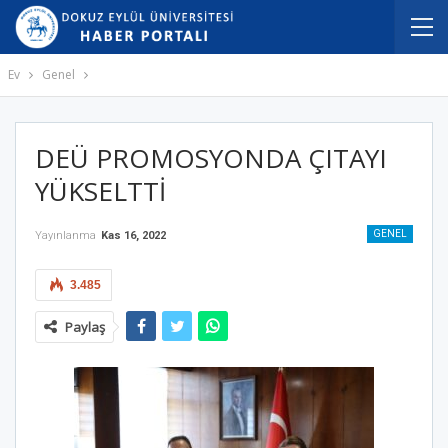
Ev
Genel
DEÜ PROMOSYONDA ÇITAYI
YÜKSELTTİ
GENEL
Yayınlanma
Kas 16, 2022
3.485
Paylaş