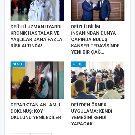
DEÜ’LÜ UZMAN UYARDI:
DEÜ’LÜ BİLİM
KRONİK HASTALAR VE
İNSANINDAN DÜNYA
YAŞLILAR DAHA FAZLA
ÇAPINDA BULUŞ:
RİSK ALTINDA!
KANSER TEDAVİSİNDE
YENİ BİR ÇAĞ…
GENEL
GENEL
DEPARK’TAN ANLAMLI
DEÜ’DEN ÖRNEK
DOKUNUŞ: KÖY
UYGULAMA: KENDİ
OKULUNU YENİLEDİLER
YEMEĞİNİ KENDİ
YAPACAK