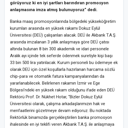
görüyoruz ki en iyi şartları barındıran promosyon
anlaşmasına imza atmış bulunuyoruz” dedi.
Banka maaş promosyonlarında bölgedeki yükseköğretim
kurumları arasında en yüksek rakamı Dokuz Eylül
Üniversitesi (DEÜ) çalışanları alacak. DEÜ ile Akbank T.A.Ş.
arasında imzalanan 3 yıllık anlaşmaya göre DEÜ çatısı
altında bulunan 8 bin 300 akademik ve idari personele
Aralık ayı içinde tek seferde ödenmek suretiyle kişi başı
33 bin 500 lira yatırılacak. Kurum personeli bu ödemeye ek
olarak DEÜ için özel koşullarla hazırlanan harcama sözlü
chip-para ve otomatik fatura kampanyalarından da
yararlanabilecek. Belirlenen rakamın İzmir ve Ege
Bölgesi’ndeki en yüksek rakam olduğunu ifade eden DEÜ
Rektörü Prof. Dr. Nükhet Hotar, “Bizler Dokuz Eylül
Üniversitesi olarak, çalışma arkadaşlarımızın hak ve
menfaatlerini gözetmeye devam ediyoruz. Bu noktada
Rektörlük binamızda gerçekleştirilen banka promosyon
ihalesinde en iyi teklifi veren Akbank T.A.Ş. ile anlaşmaya