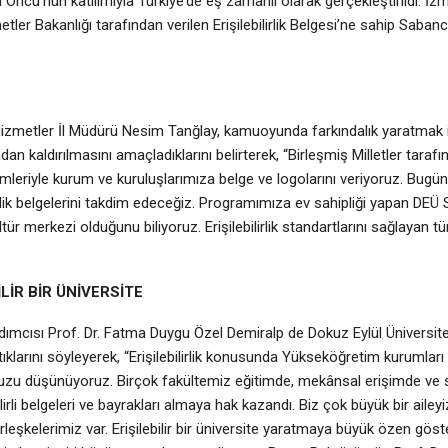
Öncü’nün katılımıyla Türkiye’de eş zamanlı olarak gerçekleştirildi. İz
tler Bakanlığı tarafından verilen Erişilebilirlik Belgesi’ne sahip Sabanc
izmetler İl Müdürü Nesim Tanğlay, kamuoyunda farkındalık yaratmak iç
tadan kaldırılmasını amaçladıklarını belirterek, “Birleşmiş Milletler taraf
etimleriyle kurum ve kuruluşlarımıza belge ve logolarını veriyoruz. Bugü
lirlik belgelerini takdim edeceğiz. Programımıza ev sahipliği yapan DEÜ
 kültür merkezi olduğunu biliyoruz. Erişilebilirlik standartlarını sağlayan
İLİR BİR ÜNİVERSİTE
ımcısı Prof. Dr. Fatma Duygu Özel Demiralp de Dokuz Eylül Üniversites
tıklarını söyleyerek, “Erişilebilirlik konusunda Yükseköğretim kurumları a
zu düşünüyoruz. Birçok fakültemiz eğitimde, mekânsal erişimde ve s
lirli belgeleri ve bayrakları almaya hak kazandı. Biz çok büyük bir aileyi
rleşkelerimiz var. Erişilebilir bir üniversite yaratmaya büyük özen göst