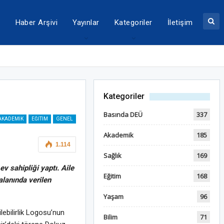
a
Haber Arşivi
Yayınlar
Kategoriler
İletişim
Kategoriler
Basında DEÜ
337
AKADEMIK
EĞITIM
GENEL
Akademik
185
1.114
Sağlık
169
v sahipliği yaptı. Aile
Eğitim
168
alanında verilen
Yaşam
96
ilebilirlik Logosu’nun
Bilim
71