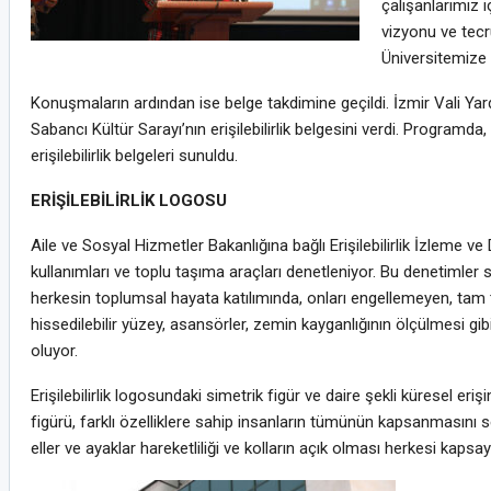
çalışanlarımız 
vizyonu ve tecrü
Üniversitemize 
Konuşmaların ardından ise belge takdimine geçildi. İzmir Vali Yar
Sabancı Kültür Sarayı’nın erişilebilirlik belgesini verdi. Program
erişilebilirlik belgeleri sunuldu.
ERİŞİLEBİLİRLİK LOGOSU
Aile ve Sosyal Hizmetler Bakanlığına bağlı Erişilebilirlik İzleme 
kullanımları ve toplu taşıma araçları denetleniyor. Bu denetimler 
herkesin toplumsal hayata katılımında, onları engellemeyen, tam t
hissedilebilir yüzey, asansörler, zemin kayganlığının ölçülmesi gibi il
oluyor.
Erişilebilirlik logosundaki simetrik figür ve daire şekli küresel er
figürü, farklı özelliklere sahip insanların tümünün kapsanmasını 
eller ve ayaklar hareketliliği ve kolların açık olması herkesi kapsayıc