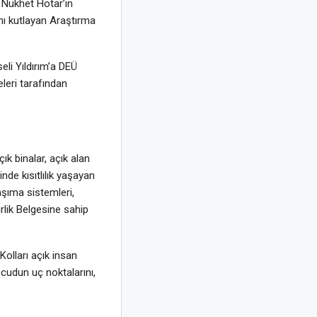
 Nükhet Hotar’ın
ını kutlayan Araştırma
li Yıldırım’a DEÜ
leri tarafından
ık binalar, açık alan
nde kısıtlılık yaşayan
aşıma sistemleri,
lirlik Belgesine sahip
Kolları açık insan
cudun uç noktalarını,