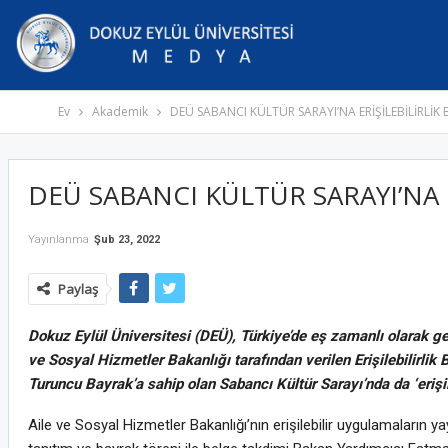
Ev
Akademik
DEÜ SABANCI KÜLTÜR SARAYI’NA ERİŞİLEBİLİRLİK
DEÜ SABANCI KÜLTÜR SARAYI’NA E
Yayınlanma
Şub 23, 2022
Paylaş
Dokuz Eylül Üniversitesi (DEÜ), Türkiye’de eş zamanlı olarak gerç
ve Sosyal Hizmetler Bakanlığı tarafından verilen Erişilebilirlik
Turuncu Bayrak’a sahip olan Sabancı Kültür Sarayı’nda da ‘erişile
Aile ve Sosyal Hizmetler Bakanlığı’nın erişilebilir uygulamaların ya