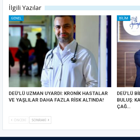
İlgili Yazılar
GENEL
BILIM
DEÜ’LÜ UZMAN UYARDI: KRONİK HASTALAR
DEÜ’LÜ B
VE YAŞLILAR DAHA FAZLA RİSK ALTINDA!
BULUŞ: K
ÇAĞ…
ÖNCEKI
SONRAKI