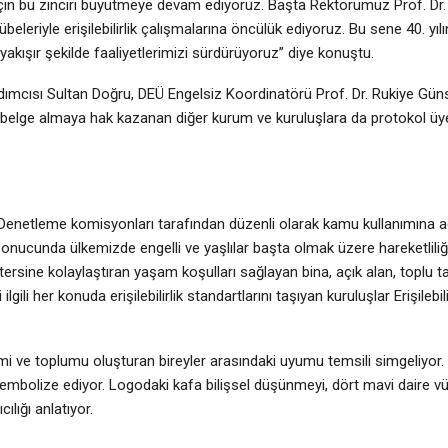
için bu zinciri büyütmeye devam ediyoruz. Başta Rektörümüz Prof. Dr.
beleriyle erişilebilirlik çalışmalarına öncülük ediyoruz. Bu sene 40. yıl
yakışır şekilde faaliyetlerimizi sürdürüyoruz” diye konuştu.
dımcısı Sultan Doğru, DEÜ Engelsiz Koordinatörü Prof. Dr. Rukiye Günse
da, belge almaya hak kazanan diğer kurum ve kuruluşlara da protokol üye
ve Denetleme komisyonları tarafından düzenli olarak kamu kullanımına aç
sonucunda ülkemizde engelli ve yaşlılar başta olmak üzere hareketliliği
ersine kolaylaştıran yaşam koşulları sağlayan bina, açık alan, toplu t
gili her konuda erişilebilirlik standartlarını taşıyan kuruluşlar Erişilebi
işimi ve toplumu oluşturan bireyler arasındaki uyumu temsili simgeliyor. 
sembolize ediyor. Logodaki kafa bilişsel düşünmeyi, dört mavi daire vü
ılığı anlatıyor.