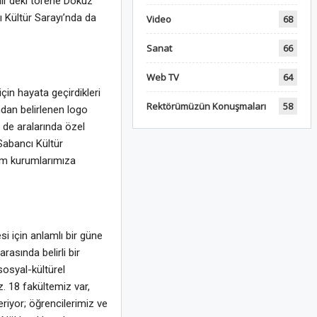
mir’deki törene Dokuz
ı Kültür Sarayı’nda da
Video
68
Sanat
66
Web TV
64
in hayata geçirdikleri
Rektörümüzün Konuşmaları
58
ından belirlenen logo
n de aralarında özel
 Sabancı Kültür
 tüm kurumlarımıza
i için anlamlı bir güne
rasında belirli bir
osyal-kültürel
z. 18 fakültemiz var,
eriyor; öğrencilerimiz ve