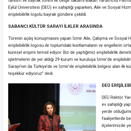
tanıtım ve bayrak töreni ile belge takdimi Bakan Yardımcısı Fatma 
Eylül Üniversitesi (DEÜ) ev sahipliği yaparken, Aile ve Sosyal Hizme
erişilebilirlik logolu bayrak göndere çekildi.
SABANCI KÜLTÜR SARAYI İLKLER ARASINDA
Törenin açılış konuşmasını yapan İzmir Aile, Çalışma ve Sosyal H
erişilebilirlik logosu ile toplumdaki kısıtlamaların ve engellerin or
küresel erişimi temsil ediyor. Biz de yaptığımız erişilebilirlik den
işletmelerin de yer aldığı 29 kurum ve kuruluşa İzmir’de erişilebi
Sarayı’nın da Türkiye’de ve İzmir’de erişilebilirlik belgesi alan ilk
teşekkür ediyoruz” dedi.
DEÜ ERİŞİLEB
DEÜ Rektör Yard
ev sahipliği yap
yerde olduğumu
faaliyetlerde be
ilçelerimizde ye