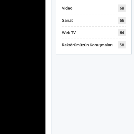
Video
68
Sanat
66
Web TV
64
Rektörümüzün Konuşmaları
58