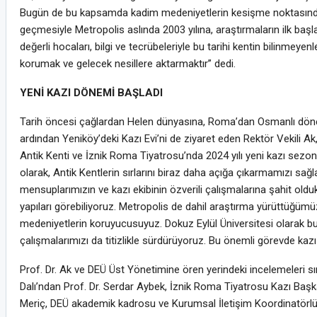
Bugün de bu kapsamda kadim medeniyetlerin kesişme noktasında k
geçmesiyle Metropolis aslında 2003 yılına, araştırmaların ilk başl
değerli hocaları, bilgi ve tecrübeleriyle bu tarihi kentin bilinmey
korumak ve gelecek nesillere aktarmaktır” dedi.
YENİ KAZI DÖNEMİ BAŞLADI
Tarih öncesi çağlardan Helen dünyasına, Roma’dan Osmanlı dönemi
ardından Yeniköy’deki Kazı Evi’ni de ziyaret eden Rektör Vekili Ak,
Antik Kenti ve İznik Roma Tiyatrosu’nda 2024 yılı yeni kazı sezonun
olarak, Antik Kentlerin sırlarını biraz daha açığa çıkarmamızı sağ
mensuplarımızın ve kazı ekibinin özverili çalışmalarına şahit oldu
yapıları görebiliyoruz. Metropolis de dahil araştırma yürüttüğümü
medeniyetlerin koruyucusuyuz. Dokuz Eylül Üniversitesi olarak bu
çalışmalarımızı da titizlikle sürdürüyoruz. Bu önemli görevde kazı
Prof. Dr. Ak ve DEÜ Üst Yönetimine ören yerindeki incelemeleri sı
Dalı’ndan Prof. Dr. Serdar Aybek, İznik Roma Tiyatrosu Kazı Başk
Meriç, DEÜ akademik kadrosu ve Kurumsal İletişim Koordinatörlüğü