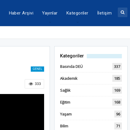
a
Haber Arşivi
Yayınlar
Kategoriler
İletişim
Kategoriler
Basında DEÜ
337
GENEL
Akademik
185
333
Sağlık
169
Eğitim
168
Yaşam
96
Bilim
71