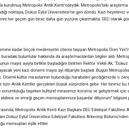
urulmuş Metropolis Antik Kenti’ndeydik. Metropolis’teki araştırma 
adığı noktaya, Dokuz Eylül Üniversitesi’ne geri döndü. Kazı heyetimiz 
enlerini her geçen gün biraz daha gün yüzüne çıkarmakta. DEÜ olarak gör
ne kadar birçok medeniyetin izlerini taşıyan Metropolis Ören Yeri’n
 buradaki buluntular hakkında da araştırmacılardan bilgiler aldı. Metro
un mayıs ayıyla birlikte başladığını belirten Rektör Vekili Ak, “Dokuz 
layacak yeni kazı dönemi mayıs ayı itibariyle başladı. Bugün Metropoli
k. Önemli kültür miraslarının bulunduğu harabeleri gezdiğimizde o zengi
z tüm Antik Kentler gerçekten büyük sürprizlere gebe. Her birimiz bu t
 sorumluluğu taşırken kültürel mirasımızı koruma ve geliştirmek için
 ekibine ve emeği geçen mensuplarımıza başarılar diliyorum” bilgisini p
rasında, Metropolis Antik Kenti Kazı Başkanı DEÜ Edebiyat Fakültesi A
anı Dokuz Eylül Üniversitesi Edebiyat Fakültesi Arkeoloji Bölümü’nden 
 mensupları eşlik ettiler.