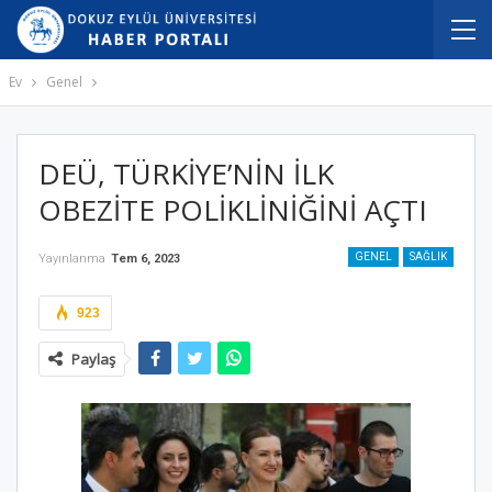
Ev
Genel
DEÜ, TÜRKİYE’NİN İLK
OBEZİTE POLİKLİNİĞİNİ AÇTI
GENEL
SAĞLIK
Yayınlanma
Tem 6, 2023
923
Paylaş