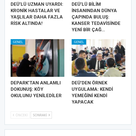
DEÜ’LÜ UZMAN UYARDI:
DEÜ’LÜ BİLİM
KRONİK HASTALAR VE
İNSANINDAN DÜNYA
YAŞLILAR DAHA FAZLA
ÇAPINDA BULUŞ:
RİSK ALTINDA!
KANSER TEDAVİSİNDE
YENİ BİR ÇAĞ…
GENEL
GENEL
DEPARK’TAN ANLAMLI
DEÜ’DEN ÖRNEK
DOKUNUŞ: KÖY
UYGULAMA: KENDİ
OKULUNU YENİLEDİLER
YEMEĞİNİ KENDİ
YAPACAK
ÖNCEKI
SONRAKI