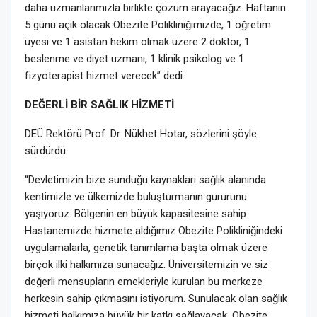
daha uzmanlarımızla birlikte çözüm arayacağız. Haftanın
5 günü açık olacak Obezite Polikliniğimizde, 1 öğretim
üyesi ve 1 asistan hekim olmak üzere 2 doktor, 1
beslenme ve diyet uzmanı, 1 klinik psikolog ve 1
fizyoterapist hizmet verecek” dedi.
DEĞERLİ BİR SAĞLIK HİZMETİ
DEÜ Rektörü Prof. Dr. Nükhet Hotar, sözlerini şöyle
sürdürdü:
“Devletimizin bize sunduğu kaynakları sağlık alanında
kentimizle ve ülkemizde buluşturmanın gururunu
yaşıyoruz. Bölgenin en büyük kapasitesine sahip
Hastanemizde hizmete aldığımız Obezite Polikliniğindeki
uygulamalarla, genetik tanımlama başta olmak üzere
birçok ilki halkımıza sunacağız. Üniversitemizin ve siz
değerli mensupların emekleriyle kurulan bu merkeze
herkesin sahip çıkmasını istiyorum. Sunulacak olan sağlık
hizmeti halkımıza büyük bir katkı sağlayacak. Obezite