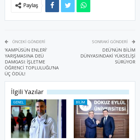
Paylaş
ÖNCEKI GÖNDERI
SONRAKI GÖNDERI
‘KAMPÜSÜN ENLERİ’
DEÜ’NÜN BİLİM
YARIŞMASINA DEÜ
DÜNYASINDAKİ YÜKSELİŞİ
DAMGASI: İŞLETME
SÜRÜYOR
ÖĞRENCİ TOPLULUĞU’NA
ÜÇ ÖDÜL!
İlgili Yazılar
GENEL
BILIM