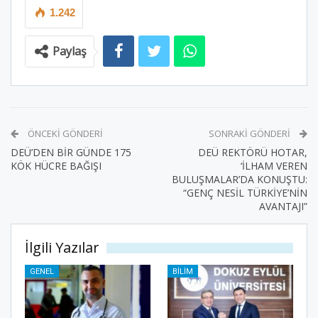
1.242
Paylaş
ÖNCEKI GÖNDERI
SONRAKI GÖNDERI
DEÜ’DEN BİR GÜNDE 175
DEÜ REKTÖRÜ HOTAR,
KÖK HÜCRE BAĞIŞI
‘İLHAM VEREN
BULUŞMALAR’DA KONUŞTU:
“GENÇ NESİL TÜRKİYE’NİN
AVANTAJI”
İlgili Yazılar
GENEL
BILIM