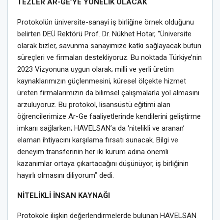
TEZLER AR-GE’YE YÖNELİK OLACAK
Protokolün üniversite-sanayi iş birliğine örnek olduğunu
belirten DEÜ Rektörü Prof. Dr. Nükhet Hotar, “Üniversite
olarak bizler, savunma sanayimize katkı sağlayacak bütün
süreçleri ve firmaları destekliyoruz. Bu noktada Türkiye’nin
2023 Vizyonuna uygun olarak; milli ve yerli üretim
kaynaklarımızın güçlenmesini, küresel ölçekte hizmet
üreten firmalarımızın da bilimsel çalışmalarla yol almasını
arzuluyoruz. Bu protokol, lisansüstü eğitimi alan
öğrencilerimize Ar-Ge faaliyetlerinde kendilerini geliştirme
imkanı sağlarken; HAVELSAN’a da ‘nitelikli ve aranan’
elaman ihtiyacını karşılama fırsatı sunacak. Bilgi ve
deneyim transferinin her iki kurum adına önemli
kazanımlar ortaya çıkartacağını düşünüyor, iş birliğinin
hayırlı olmasını diliyorum” dedi.
NİTELİKLİ İNSAN KAYNAĞI
Protokole ilişkin değerlendirmelerde bulunan HAVELSAN