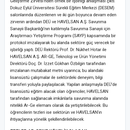
Geliştirme Zirvesi’nden örnek bir işbirliği anlaşması çıktı.
Dokuz Eylül Üniversitesi Sürekli Eğitim Merkezi (DESEM)
salonlarında düzenlenen ve iki gün boyunca devam eden
zirvenin ardından DEÜ ve HAVELSAN A.Ş. Savunma
Sanayii Başkanlığı’nın katılımıyla Savunma Sanayii için
Araştırmacı Yetiştirme Programı (SAYP) kapsamında bir
protokol imzalayarak bu alanda sektöre güç verecek bir
işbirliği yaptı. DEÜ Rektörü Prof. Dr. Nükhet Hotar ile
HAVELSAN A.Ş. AR-GE, Teknoloji ve Ürün Yönetimi
Direktörü Doç. Dr. İzzet Gökhan Özbilgin tarafından
imzalanan mutabakat metni uyarınca; bu alandaki
lisansüstü çalışmalar ile sektördeki deneyim, bilgi
transferi yoluyla paylaşılacak. Yapılan anlaşmayla DEÜ’de
lisansüstü eğitim alacak olan öğrenciler, HAVELSAN
tarafından sağlanacak imkânlarla savunma alanında
nitelikli Ar-Ge elemanı olarak da yetiştirilebilecek. Bu
öğrencilerin tezleri ise sektörün ve HAVELSAN’ın
ihtiyaçlarına yönelik şekillendirilebilecek.