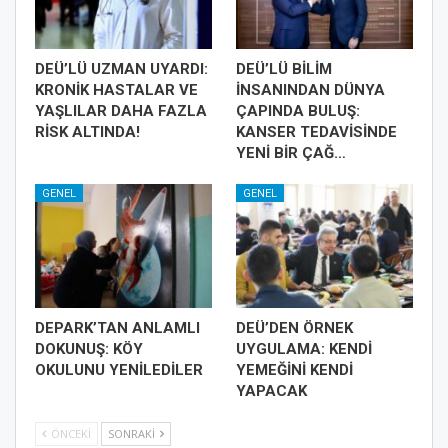
DEÜ’LÜ UZMAN UYARDI:
DEÜ’LÜ BİLİM
KRONİK HASTALAR VE
İNSANINDAN DÜNYA
YAŞLILAR DAHA FAZLA
ÇAPINDA BULUŞ:
RİSK ALTINDA!
KANSER TEDAVİSİNDE
YENİ BİR ÇAĞ…
GENEL
GENEL
DEPARK’TAN ANLAMLI
DEÜ’DEN ÖRNEK
DOKUNUŞ: KÖY
UYGULAMA: KENDİ
OKULUNU YENİLEDİLER
YEMEĞİNİ KENDİ
YAPACAK
ÖNCEKI
SONRAKI