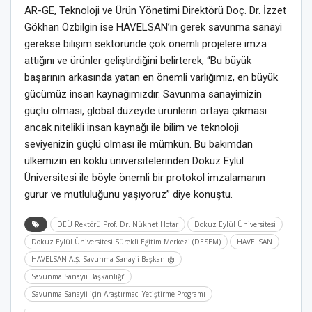
AR-GE, Teknoloji ve Ürün Yönetimi Direktörü Doç. Dr. İzzet
Gökhan Özbilgin ise HAVELSAN’ın gerek savunma sanayi
gerekse bilişim sektöründe çok önemli projelere imza
attığını ve ürünler geliştirdiğini belirterek, “Bu büyük
başarının arkasında yatan en önemli varlığımız, en büyük
gücümüz insan kaynağımızdır. Savunma sanayimizin
güçlü olması, global düzeyde ürünlerin ortaya çıkması
ancak nitelikli insan kaynağı ile bilim ve teknoloji
seviyenizin güçlü olması ile mümkün. Bu bakımdan
ülkemizin en köklü üniversitelerinden Dokuz Eylül
Üniversitesi ile böyle önemli bir protokol imzalamanın
gurur ve mutluluğunu yaşıyoruz” diye konuştu.
DEÜ Rektörü Prof. Dr. Nükhet Hotar
Dokuz Eylül Üniversitesi
Dokuz Eylül Üniversitesi Sürekli Eğitim Merkezi (DESEM)
HAVELSAN
HAVELSAN A.Ş. Savunma Sanayii Başkanlığı
Savunma Sanayii Başkanlığı’
Savunma Sanayii için Araştırmacı Yetiştirme Programı