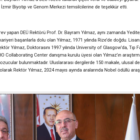
e İzmir Biyotıp ve Genom Merkezi temsilcilerine de teşekkür etti.
ev yapan DEÜ Rektörü Prof. Dr. Bayram Yılmaz, aynı zamanda Yeditep
kariyeri başarılarla dolu olan Yılmaz, 1971 yılında Rize’de doğdu. Lisa
ktör Yılmaz, Doktorasını 1997 yılında University of Glasgow’da, Tıp Fa
O Collaborating Center danışma kurulu üyesi olan Yılmaz’ın araştırma
bozucular bulunmaktadır. Uluslararası dergilerde 150 makale, ulusal de
n olarak Rektör Yılmaz, 2024 mayıs ayında aralarında Nobel ödüllü araş