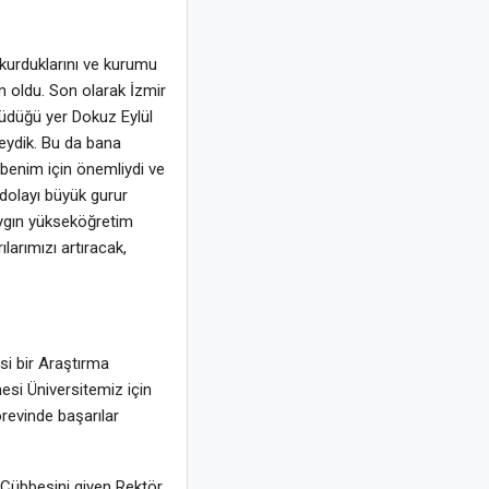
kurduklarını ve kurumu
 oldu. Son olarak İzmir
yüdüğü yer Dokuz Eylül
deydik. Bu da bana
benim için önemliydi ve
dolayı büyük gurur
aygın yükseköğretim
larımızı artıracak,
si bir Araştırma
esi Üniversitemiz için
revinde başarılar
 Cübbesini giyen Rektör