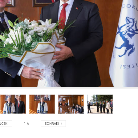
CEKI
SONRAKI
1
6