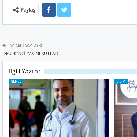
Paylaş
ÖNCEKI GÖNDERI
DEÜ 42’NCİ YAŞINI KUTLADI
İlgili Yazılar
GENEL
BILIM