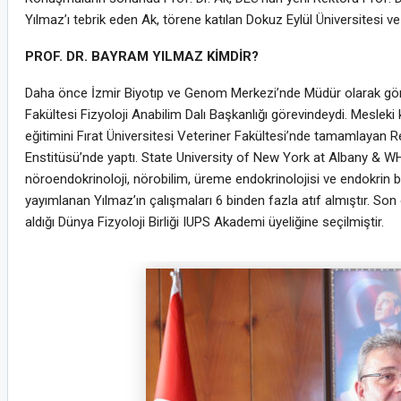
Yılmaz’ı tebrik eden Ak, törene katılan Dokuz Eylül Üniversitesi v
PROF. DR. BAYRAM YILMAZ KİMDİR?
Daha önce İzmir Biyotıp ve Genom Merkezi’nde Müdür olarak gör
Fakültesi Fizyoloji Anabilim Dalı Başkanlığı görevindeydi. Mesleki 
eğitimini Fırat Üniversitesi Veteriner Fakültesi’nde tamamlayan Re
Enstitüsü’nde yaptı. State University of New York at Albany & WH
nöroendokrinoloji, nörobilim, üreme endokrinolojisi ve endokrin 
yayımlanan Yılmaz’ın çalışmaları 6 binden fazla atıf almıştır. So
aldığı Dünya Fizyoloji Birliği IUPS Akademi üyeliğine seçilmiştir.