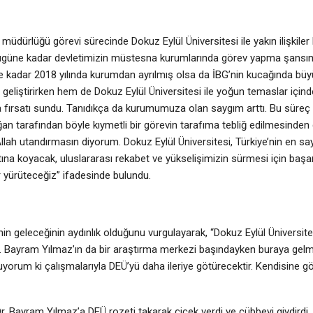
ürlüğü görevi sürecinde Dokuz Eylül Üniversitesi ile yakın ilişkiler 
Bugüne kadar devletimizin müstesna kurumlarında görev yapma şansım
e kadar 2018 yılında kurumdan ayrılmış olsa da İBG’nin kucağında bü
 geliştirirken hem de Dokuz Eylül Üniversitesi ile yoğun temaslar için
a fırsatı sundu. Tanıdıkça da kurumumuza olan saygım arttı. Bu süreç 
tarafından böyle kıymetli bir görevin tarafıma tebliğ edilmesinden 
ah utandırmasın diyorum. Dokuz Eylül Üniversitesi, Türkiye’nin en s
altına koyacak, uluslararası rekabet ve yükselişimizin sürmesi için başarı
r yürüteceğiz” ifadesinde bulundu.
n geleceğinin aydınlık olduğunu vurgulayarak, “Dokuz Eylül Üniversite
r. Bayram Yılmaz’ın da bir araştırma merkezi başındayken buraya gelm
yorum ki çalışmalarıyla DEÜ’yü daha ileriye götürecektir. Kendisine gö
. Bayram Yılmaz’a DEÜ rozeti takarak çiçek verdi ve cübbeyi giydirdi.