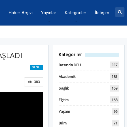
a
Haber Arşivi
Yayınlar
Kategoriler
İletişim
AŞLADI
Kategoriler
Basında DEÜ
337
GENEL
Akademik
185
383
Sağlık
169
Eğitim
168
Yaşam
96
Bilim
71