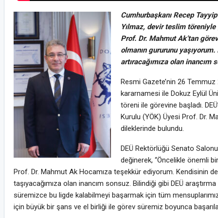
Cumhurbaşkanı Recep Tayyip Er
Yılmaz, devir teslim töreniyl
Prof. Dr. Mahmut Ak’tan görev
olmanın gururunu yaşıyorum. B
artıracağımıza olan inancım s
Resmi Gazete’nin 26 Temmuz 2
kararnamesi ile Dokuz Eylül Ün
töreni ile görevine başladı. D
Kurulu (YÖK) Üyesi Prof. Dr. M
dileklerinde bulundu.
DEÜ Rektörlüğü Senato Salonu’
değinerek, “Öncelikle önemli 
Prof. Dr. Mahmut Ak Hocamıza teşekkür ediyorum. Kendisinin de
taşıyacağımıza olan inancım sonsuz. Bilindiği gibi DEÜ araştırma 
süremizce bu ligde kalabilmeyi başarmak için tüm mensuplarımızla ç
için büyük bir şans ve el birliği ile görev süremiz boyunca başarıla