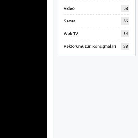
Video
68
Sanat
66
Web TV
64
Rektörümüzün Konuşmaları
58