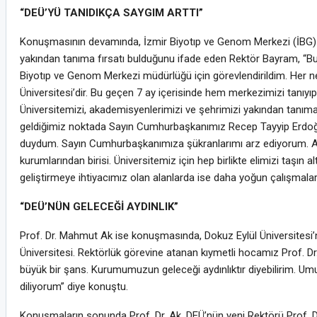
“DEÜ’YÜ TANIDIKÇA SAYGIM ARTTI”
Konuşmasının devamında, İzmir Biyotıp ve Genom Merkezi (İBG) müd
yakından tanıma fırsatı bulduğunu ifade eden Rektör Bayram, “
Biyotıp ve Genom Merkezi müdürlüğü için görevlendirildim. Her n
Üniversitesi’dir. Bu geçen 7 ay içerisinde hem merkezimizi tanıyıp
Üniversitemizi, akademisyenlerimizi ve şehrimizi yakından tanım
geldiğimiz noktada Sayın Cumhurbaşkanımız Recep Tayyip Erdoğan 
duydum. Sayın Cumhurbaşkanımıza şükranlarımı arz ediyorum. All
kurumlarından birisi. Üniversitemiz için hep birlikte elimizi taşın 
geliştirmeye ihtiyacımız olan alanlarda ise daha yoğun çalışmala
“DEÜ’NÜN GELECEĞİ AYDINLIK”
Prof. Dr. Mahmut Ak ise konuşmasında, Dokuz Eylül Üniversitesi’ni
Üniversitesi. Rektörlük görevine atanan kıymetli hocamız Prof. D
büyük bir şans. Kurumumuzun geleceği aydınlıktır diyebilirim. Umu
diliyorum” diye konuştu.
Konuşmaların sonunda Prof. Dr. Ak, DEÜ’nün yeni Rektörü Prof. Dr