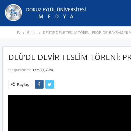
Ev
Genel
DEÜ’DE DEVİR TESLİM TÖRENİ: PROF. DR. BAYRAM YI
DEÜ’DE DEVİR TESLİM TÖRENİ: P
Son güncelleme
Tem 27, 2024
Paylaş