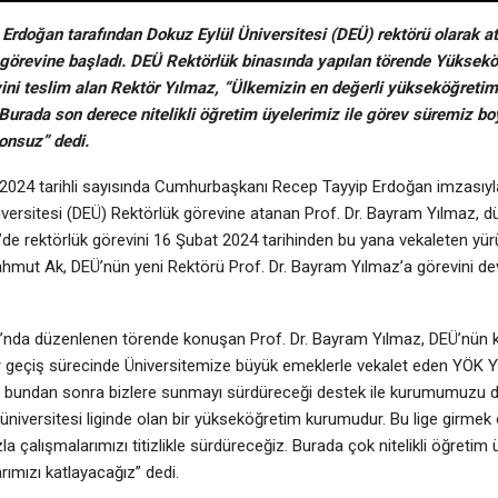
doğan tarafından Dokuz Eylül Üniversitesi (DEÜ) rektörü olarak a
e görevine başladı. DEÜ Rektörlük binasında yapılan törende Yüksek
ini teslim alan Rektör Yılmaz, “Ülkemizin en değerli yükseköğretim
urada son derece nitelikli öğretim üyelerimiz ile görev süremiz bo
onsuz” dedi.
024 tarihli sayısında Cumhurbaşkanı Recep Tayyip Erdoğan imzasıy
iversitesi (DEÜ) Rektörlük görevine atanan Prof. Dr. Bayram Yılmaz, d
EÜ’de rektörlük görevini 16 Şubat 2024 tarihinden bu yana vekaleten y
ahmut Ak, DEÜ’nün yeni Rektörü Prof. Dr. Bayram Yılmaz’a görevini de
nda düzenlenen törende konuşan Prof. Dr. Bayram Yılmaz, DEÜ’nün k
bir geçiş sürecinde Üniversitemize büyük emeklerle vekalet eden YÖK
 bundan sonra bizlere sunmayı sürdüreceği destek ile kurumumuzu da
üniversitesi liginde olan bir yükseköğretim kurumudur. Bu lige girmek
alışmalarımızı titizlikle sürdüreceğiz. Burada çok nitelikli öğretim ü
rımızı katlayacağız” dedi.