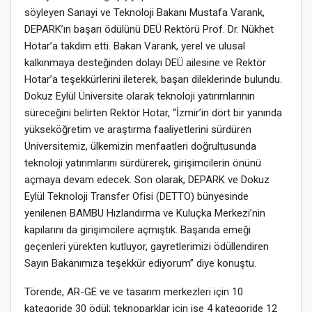
söyleyen Sanayi ve Teknoloji Bakanı Mustafa Varank,
DEPARK’ın başarı ödülünü DEÜ Rektörü Prof. Dr. Nükhet
Hotar’a takdim etti. Bakan Varank, yerel ve ulusal
kalkınmaya desteğinden dolayı DEÜ ailesine ve Rektör
Hotar’a teşekkürlerini ileterek, başarı dileklerinde bulundu.
Dokuz Eylül Üniversite olarak teknoloji yatırımlarının
süreceğini belirten Rektör Hotar, “İzmir’in dört bir yanında
yükseköğretim ve araştırma faaliyetlerini sürdüren
Üniversitemiz, ülkemizin menfaatleri doğrultusunda
teknoloji yatırımlarını sürdürerek, girişimcilerin önünü
açmaya devam edecek. Son olarak, DEPARK ve Dokuz
Eylül Teknoloji Transfer Ofisi (DETTO) bünyesinde
yenilenen BAMBU Hızlandırma ve Kuluçka Merkezi’nin
kapılarını da girişimcilere açmıştık. Başarıda emeği
geçenleri yürekten kutluyor, gayretlerimizi ödüllendiren
Sayın Bakanımıza teşekkür ediyorum” diye konuştu.
Törende, AR-GE ve ve tasarım merkezleri için 10
kategoride 30 ödül; teknoparklar için ise 4 kategoride 12