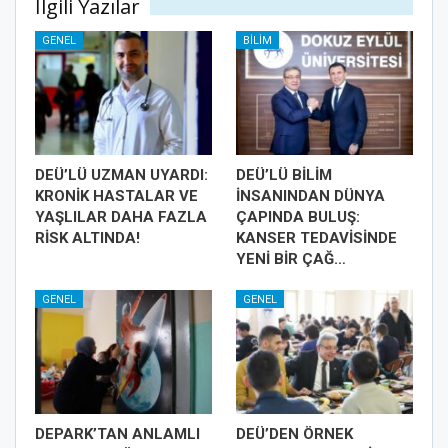
İlgili Yazılar
GENEL
BILIM
DEÜ’LÜ UZMAN UYARDI:
DEÜ’LÜ BİLİM
KRONİK HASTALAR VE
İNSANINDAN DÜNYA
YAŞLILAR DAHA FAZLA
ÇAPINDA BULUŞ:
RİSK ALTINDA!
KANSER TEDAVİSİNDE
YENİ BİR ÇAĞ…
GENEL
GENEL
DEPARK’TAN ANLAMLI
DEÜ’DEN ÖRNEK