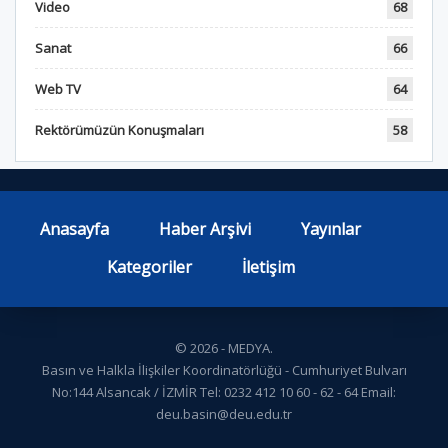
Video
68
Sanat
66
Web TV
64
Rektörümüzün Konuşmaları
58
Anasayfa
Haber Arşivi
Yayınlar
Kategoriler
İletişim
© 2026 - MEDYA.
Basın ve Halkla İlişkiler Koordinatörlüğü - Cumhuriyet Bulvarı
No:144 Alsancak / İZMİR Tel: 0232 412 10 60 - 62 - 64 Email:
deu.basin@deu.edu.tr