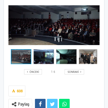
ÖNCEKI
SONRAKI
1
6
608
Paylaş