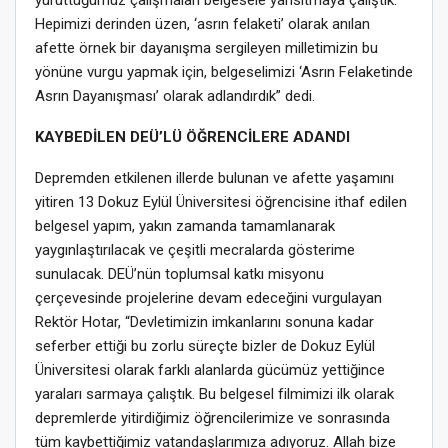
yürüttüğümüz çalışmaları belgesele yansıtmaya çalıştık.
Hepimizi derinden üzen, ‘asrın felaketi’ olarak anılan
afette örnek bir dayanışma sergileyen milletimizin bu
yönüne vurgu yapmak için, belgeselimizi ‘Asrın Felaketinde
Asrın Dayanışması’ olarak adlandırdık” dedi.
KAYBEDİLEN DEÜ’LÜ ÖĞRENCİLERE ADANDI
Depremden etkilenen illerde bulunan ve afette yaşamını
yitiren 13 Dokuz Eylül Üniversitesi öğrencisine ithaf edilen
belgesel yapım, yakın zamanda tamamlanarak
yaygınlaştırılacak ve çeşitli mecralarda gösterime
sunulacak. DEÜ’nün toplumsal katkı misyonu
çerçevesinde projelerine devam edeceğini vurgulayan
Rektör Hotar, “Devletimizin imkanlarını sonuna kadar
seferber ettiği bu zorlu süreçte bizler de Dokuz Eylül
Üniversitesi olarak farklı alanlarda gücümüz yettiğince
yaraları sarmaya çalıştık. Bu belgesel filmimizi ilk olarak
depremlerde yitirdiğimiz öğrencilerimize ve sonrasında
tüm kaybettiğimiz vatandaşlarımıza adıyoruz. Allah bize