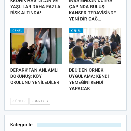
KRONİK HASTALAR VE
İNSANINDAN DÜNYA
YAŞLILAR DAHA FAZLA
ÇAPINDA BULUŞ:
RİSK ALTINDA!
KANSER TEDAVİSİNDE
YENİ BİR ÇAĞ…
GENEL
GENEL
DEPARK’TAN ANLAMLI
DEÜ’DEN ÖRNEK
DOKUNUŞ: KÖY
UYGULAMA: KENDİ
OKULUNU YENİLEDİLER
YEMEĞİNİ KENDİ
YAPACAK
ÖNCEKI
SONRAKI
Kategoriler