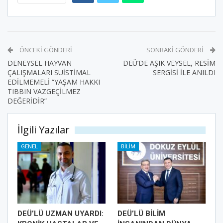
ÖNCEKI GÖNDERI
SONRAKI GÖNDERI
DENEYSEL HAYVAN
DEÜ’DE AŞIK VEYSEL, RESİM
ÇALIŞMALARI SUİSTİMAL
SERGİSİ İLE ANILDI
EDİLMEMELİ “YAŞAM HAKKI
TIBBIN VAZGEÇİLMEZ
DEĞERİDİR”
İlgili Yazılar
GENEL
BILIM
DEÜ’LÜ UZMAN UYARDI:
DEÜ’LÜ BİLİM