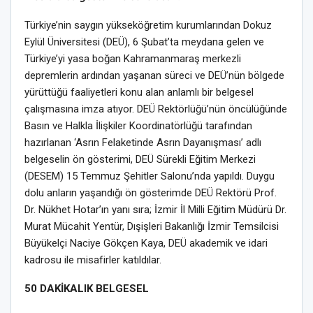
Türkiye’nin saygın yükseköğretim kurumlarından Dokuz
Eylül Üniversitesi (DEÜ), 6 Şubat’ta meydana gelen ve
Türkiye’yi yasa boğan Kahramanmaraş merkezli
depremlerin ardından yaşanan süreci ve DEÜ’nün bölgede
yürüttüğü faaliyetleri konu alan anlamlı bir belgesel
çalışmasına imza atıyor. DEÜ Rektörlüğü’nün öncülüğünde
Basın ve Halkla İlişkiler Koordinatörlüğü tarafından
hazırlanan ‘Asrın Felaketinde Asrın Dayanışması’ adlı
belgeselin ön gösterimi, DEÜ Sürekli Eğitim Merkezi
(DESEM) 15 Temmuz Şehitler Salonu’nda yapıldı. Duygu
dolu anların yaşandığı ön gösterimde DEÜ Rektörü Prof.
Dr. Nükhet Hotar’ın yanı sıra; İzmir İl Milli Eğitim Müdürü Dr.
Murat Mücahit Yentür, Dışişleri Bakanlığı İzmir Temsilcisi
Büyükelçi Naciye Gökçen Kaya, DEÜ akademik ve idari
kadrosu ile misafirler katıldılar.
50 DAKİKALIK BELGESEL