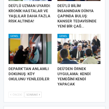
DEÜ’LÜ UZMAN UYARDI:
DEÜ’LÜ BİLİM
KRONİK HASTALAR VE
İNSANINDAN DÜNYA
YAŞLILAR DAHA FAZLA
ÇAPINDA BULUŞ:
RİSK ALTINDA!
KANSER TEDAVİSİNDE
YENİ BİR ÇAĞ…
GENEL
GENEL
DEPARK’TAN ANLAMLI
DEÜ’DEN ÖRNEK
DOKUNUŞ: KÖY
UYGULAMA: KENDİ
OKULUNU YENİLEDİLER
YEMEĞİNİ KENDİ
YAPACAK
ÖNCEKI
SONRAKI