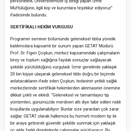
personeline; Üniversitemizle iş birliği yapan İzmir
Müftülüğüne, ilgili kişi ve kurumlara teşekkür ediyoruz”
ifadesinde bulundu.
SERTİFİKALI HEKİM VURGUSU
Programın seminer bölümünde geleneksel tıbba yönelik
katılımcılara kapsamlı bir sunum yapan GETAT Müdürü
Prof. Dr. Figen Çoşkun, merkez kapsamındaki çalışmaların
birey ve toplum sağlığına faydalı sonuçlar sağlayacak
şekilde yürütüldüğünü vurguladı. İzmir genelinde yaklaşık
20 bin kişiye ulaşarak geleneksel tıbbı doğru bir biçimde
anlatacaklarını ifade eden Çoşkun, tedavinin yetkili sağlık
merkezlerinde sertifikalı hekimlerden alınmasının önemine
dikkat çekti ve ekledi: “Geleneksel ve tamamlayıcı tıp
yöntemleri, günümüzde merdiven altı diye tabir edilen riskli
koşullarda uygulanabiliyor. Bunlar size yarardan çok zarar
sağlar. GETAT olarak halkımıza bu hizmeti modern tıp ile
bir araya getirerek güvenilir şekilde sunmak için yaklaşık
üç yıldır farklı disiplinlerde çalışmalar yürütüyoruz. Bu