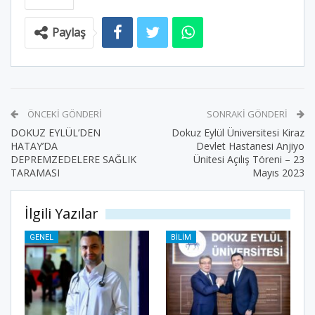
Paylaş
ÖNCEKI GÖNDERI
SONRAKI GÖNDERI
DOKUZ EYLÜL’DEN
Dokuz Eylül Üniversitesi Kiraz
HATAY’DA
Devlet Hastanesi Anjiyo
DEPREMZEDELERE SAĞLIK
Ünitesi Açılış Töreni – 23
TARAMASI
Mayıs 2023
İlgili Yazılar
GENEL
BILIM