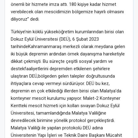
önemli bir
hizmete
imza attı.
180 kişiye kadar hizmet
verebilecek olan mescidimizin
bölgemize
hayırlı olmasını
diliyoruz” dedi.
Türkiye’nin köklü yükseköğretim kurumlarından birisi olan
Dokuz Eylül Üniversitesi (DEÜ),
6 Şubat 2023
tarihinde
Kahramanmaraş merkezli olarak
meydana gelen
iki büyük depremin
ardından
örnek dayanışma hareketiyle
dikkat çekmişti.
Bu süreçte
çeşitli sosyal yardım ve
destek
faaliyetlerini depremden etkilenen şehirlere
ulaştıran DEÜ,
b
ölgeden gelen talepler doğrultusunda
ihtiyaçlara cevap vermeyi
s
ürdürüyor. DEÜ bu kez,
depremin en çok etkilediği illerden birisi olan Malatya’da
konteyner mescit kurulumu yapıyor.
Malet-2 Konteyner
Kentteki mescit hizmeti
için kolları sıvayan
Dokuz Eylül
Üniversitesi, tamamlandığında Malatya Valiliğine
devredilecek
birimine
yönelik
protokol gerçekleştirdi.
Malatya Valiliği
ile yapılan protokolü
DEÜ adına
Üniversitenin Yapı İşleri
ve Teknik
Daire Başkanı Mücahit