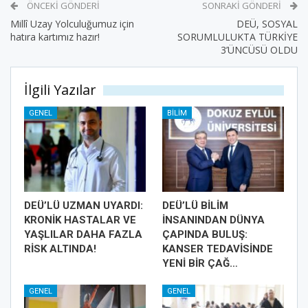
ÖNCEKI GÖNDERI
SONRAKI GÖNDERI
Millî Uzay Yolculuğumuz için
DEÜ, SOSYAL
hatıra kartımız hazır!
SORUMLULUKTA TÜRKİYE
3’ÜNCÜSÜ OLDU
İlgili Yazılar
GENEL
BILIM
DEÜ’LÜ UZMAN UYARDI:
DEÜ’LÜ BİLİM
KRONİK HASTALAR VE
İNSANINDAN DÜNYA
YAŞLILAR DAHA FAZLA
ÇAPINDA BULUŞ:
RİSK ALTINDA!
KANSER TEDAVİSİNDE
YENİ BİR ÇAĞ…
GENEL
GENEL