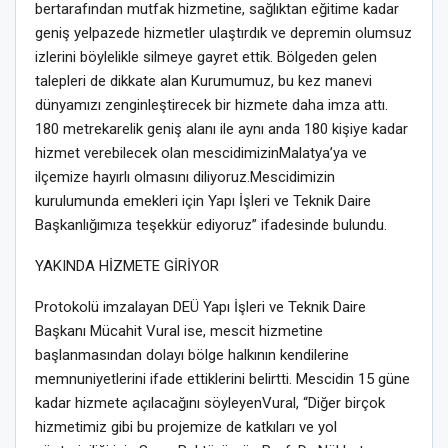
bertarafından mutfak hizmetine,
sağlık
tan
eğitime kadar
geniş
yelpazede
hizmetler ulaştırdık
ve depremin olumsuz
izlerini
böylelikle
silmeye
gayret ettik
.
Bölgeden gelen
talepleri de dikkate alan Kurumumuz, bu kez manevi
dünyamızı zenginleştirecek bir hizmete daha imza attı.
180 metrekarelik geniş alanı ile aynı anda 180 kişiye kadar
hizmet verebilecek olan mescidimizin
Malatya’ya ve
ilçemize
hayırlı olmasını diliyoruz
.
Mescidimizin
kurulumunda emekleri için Yapı İşleri ve Teknik Daire
Başkanlığımıza teşekkür ediyoruz
”
ifadesinde bulundu
.
YAKINDA
HİZMETE
GİRİYOR
Protokolü imzalayan DEÜ Yapı İşleri ve Teknik Daire
Başkanı Mücahit Vural ise, mescit hizmetin
e
başlanmasından
dolayı bölge halkının
kendilerine
memnuniyetlerini ifade ettiklerini belirtti.
Mescidin
15 güne
kadar hizmete açılacağını
söyleyen
Vural, “
Diğer birçok
hizmetimiz gibi bu projemize de katkıları ve yol