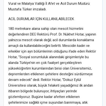
Vural ve
Malatya Valiliği İl Afet ve Acil Durum Müdürü
Mustafa Türker
imzaladı.
ACİL DURUMLAR İÇİN KULLANILABİLECEK
180 metrekare alana sahip olan mescit hizmetini
değerlendiren DEÜ Rektörü Prof. Dr. Nükhet Hotar, yapının
yalnızca mescit olarak değil; acil durumlarda konaklama
amaçlı da kullanılabileceğini belirtti. Mescidin kadın ve
erkekler için ayrı bölümlerinin olduğunu ifade eden Rektör
Hotar,
“S
osyal sorumluluk alanındaki girişimleriyle bu
alanda Türkiye’nin en çok faaliyet gerçekleştiren
yükseköğretim kurumlarından birisi olan
Üniversitemiz,
depremlerden etkilenen şehirlere desteğini
sürdürmeye
devam edecek” dedi.
Rektör
Hotar,
“Dokuz Eylül
Üniversitesi olarak, büyük felaketi yaşadığımız ilk andan
itibaren bölgede bulunuyor, ihtiyaçları yerinde
gözlemliyoruz. Bugüne kadar afetten etkilenen
şehirlerimize sağlıklı içme suyundan barınma
ya
,
atık