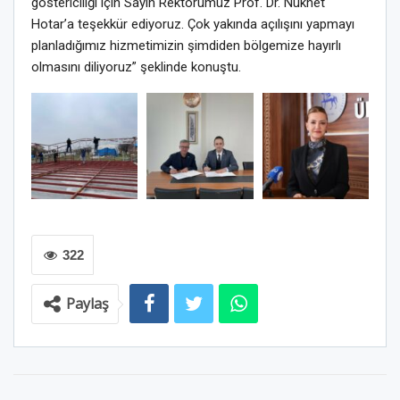
göstericiliği için
Sayın Rektörümüz Prof. Dr.
Nükhet
Hotar’a teşekkür ediyoruz.
Çok yakında açılışını yapmayı
planladığımız h
izmetimiz
in ş
imdiden bölgemize hayırlı
olmasını diliyoruz
” şeklinde konuştu.
322
Paylaş