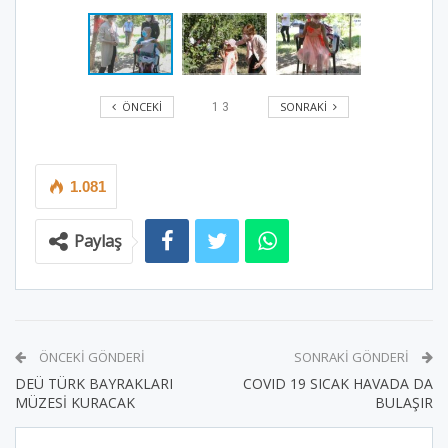
ÖNCEKI
SONRAKI
1
3
1.081
Paylaş
ÖNCEKI GÖNDERI
SONRAKI GÖNDERI
DEÜ TÜRK BAYRAKLARI
COVID 19 SICAK HAVADA DA
MÜZESİ KURACAK
BULAŞIR