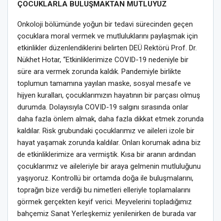
ÇOCUKLARLA BULUŞMAKTAN MUTLUYUZ
Onkoloji bölümünde yoğun bir tedavi sürecinden geçen
çocuklara moral vermek ve mutluluklarını paylaşmak için
etkinlikler düzenlendiklerini belirten DEÜ Rektörü Prof. Dr.
Nükhet Hotar, “Etkinliklerimize COVID-19 nedeniyle bir
süre ara vermek zorunda kaldık. Pandemiyle birlikte
toplumun tamamına yayılan maske, sosyal mesafe ve
hijyen kuralları, çocuklarımızın hayatının bir parçası olmuş
durumda. Dolayısıyla COVID-19 salgını sırasında onlar
daha fazla önlem almak, daha fazla dikkat etmek zorunda
kaldılar. Risk grubundaki çocuklarımız ve aileleri izole bir
hayat yaşamak zorunda kaldılar. Onları korumak adına biz
de etkinliklerimize ara vermiştik. Kısa bir aranın ardından
çocuklarımız ve aileleriyle bir araya gelmenin mutluluğunu
yaşıyoruz. Kontrollü bir ortamda doğa ile buluşmalarını,
toprağın bize verdiği bu nimetleri elleriyle toplamalarını
görmek gerçekten keyif verici. Meyvelerini topladığımız
bahçemiz Sanat Yerleşkemiz yenilenirken de burada var