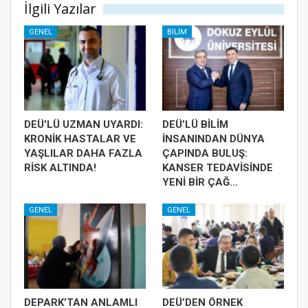
İlgili Yazılar
GENEL
BILIM
DEÜ’LÜ UZMAN UYARDI:
DEÜ’LÜ BİLİM
KRONİK HASTALAR VE
İNSANINDAN DÜNYA
YAŞLILAR DAHA FAZLA
ÇAPINDA BULUŞ:
RİSK ALTINDA!
KANSER TEDAVİSİNDE
YENİ BİR ÇAĞ…
GENEL
GENEL
DEPARK’TAN ANLAMLI
DEÜ’DEN ÖRNEK