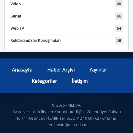
Video
68
Sanat
66
Web TV
64
Rektörümüzün Konuşmaları
58
Anasayfa
Haber Arşivi
Yayınlar
Kategoriler
İletişim
© 2026 - MEDYA.
Basın ve Halkla İlişkiler Koordinatörlüğü - Cumhuriyet Bulvarı
No:144 Alsancak / İZMİR Tel: 0232 412 10 60 - 62 - 64 Email:
deu.basin@deu.edu.tr