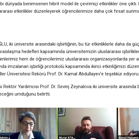
bi dünyada benimsenen hibrit model ile çevrimiçi etkinlikler öne çıktı.
slararası etkinlikler düzenleyerek öğrencilerimize daha çok fırsat sunm
 iki üniversite arasındaki işbirliğinin, bu tür etkinliklerle daha da 
asılaşma hedefleri kapsamında üniversitemizin uluslararası işbirlikleri 
enlerimiz hem de öğrencilerimiz uluslararası organizasyonlarda yer al
ında imzalanan işbirliği protokolü kapsamında ikinci etkinliğimizi düzen
er Üniversitesi Rekörü Prof. Dr. Kamal Abdullayev’e teşekkür ediyoru
ektör Yardımcısı Prof. Dr. Sevinj Zeynalova iki üniversite arasında başl
deceğini umduğunu belirtti.