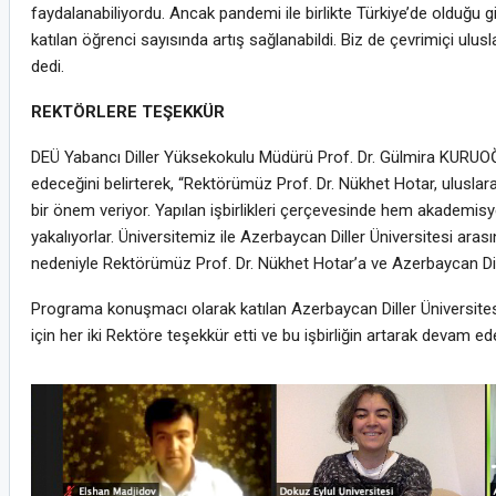
faydalanabiliyordu. Ancak pandemi ile birlikte Türkiye’de olduğu gi
katılan öğrenci sayısında artış sağlanabildi. Biz de çevrimiçi ulu
dedi.
REKTÖRLERE TEŞEKKÜR
DEÜ Yabancı Diller Yüksekokulu Müdürü Prof. Dr. Gülmira KURUOĞLU,
edeceğini belirterek, “Rektörümüz Prof. Dr. Nükhet Hotar, uluslarar
bir önem veriyor. Yapılan işbirlikleri çerçevesinde hem akademisy
yakalıyorlar. Üniversitemiz ile Azerbaycan Diller Üniversitesi aras
nedeniyle Rektörümüz Prof. Dr. Nükhet Hotar’a ve Azerbaycan Dill
Programa konuşmacı olarak katılan Azerbaycan Diller Üniversitesi R
için her iki Rektöre teşekkür etti ve bu işbirliğin artarak devam e