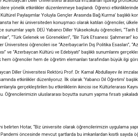
ve Azerbaycan Diller Üniversitesi arasında imzalanan işbirliği protok
cilere yönelik etkinlikler düzenlenmeye başlandı. Öğrenci etkinliklerinde
 Kültürel Paylaşımlar Yoluyla Gençler Arasında Bağ Kurma’ başlıklı ko
nsta her iki üniversiteden konuşmacı olarak katılan öğrenciler, ülkeleri
ce sunumlar yaptı. DEÜ Yabancı Diller Yüksekokulu öğrencileri, “Tarih 
amlar”, “Türk Gelenek ve Görenekleri”, “Bir Türk Efsanesi: Şahmeran” 
r Üniversitesi öğrencileri ise “Azerbaycan’ın Dış Politika Esasları”, “A
sı” ve “Azerbaycan Kültürü ve Edebiyatı” başlıklı sunumlarını gerçekleş
inlik hem öğrenciler hem de öğretim elemanları tarafından büyük ilgi gör
can Diller Üniversitesi Rektörü Prof. Dr. Kamal Abdullayev ile imzaladıkl
ında etkinlikler düzenliyoruz. İlk olarak ‘Yabancı Dil Öğretimi’ başlık
ımlarıyla gerçekleştirilen bu etkinliklerin ikincisi ise Kültürlerarası Kay
 Öğrencilerimizin uluslararası boyutta sunum yapma fırsatı yakaladıkla
ni belirten Hotar, “Biz üniversite olarak öğrencilerimizin uygulama yapm
. Pandemi öncesinde mevcut şartlarda bu imkanlardan kısıtlı sayıda ö