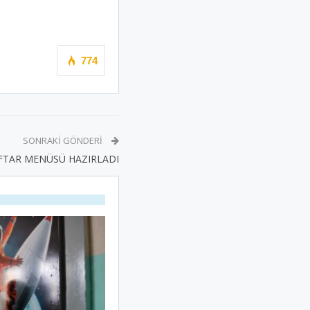
774
SONRAKI GÖNDERI
E İFTAR MENÜSÜ HAZIRLADI