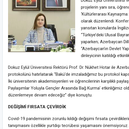
Dokuz Eylül Üniversitesi 
projelerin yanı sıra, öğren
‘Kültürlerarası Kaynaşma:
olarak düzenlendi. Konfera
yansıtan konularda İngiliz
“Türkiye’deki Ulusal Bayr
yaparken; Azerbaycan Dille
“Azerbaycan’ın Devlet Yapı
dinleyicinin katıldığı etk
Dokuz Eylül Üniversitesi Rektörü Prof. Dr. Nükhet Hotar ile Azerbay
protokolünü hatırlatarak “Bakü’de imzaladığımız bu protokol kapsam
İki üniversitenin akademisyenleri ve öğrencilerinin karşılıklı paylaş
Paylaşımlar Yoluyla Gençler Arasında Bağ Kurma’ etkinliğimiz oldu.
düzenlemeye devam edeceğiz” diye konuştu.
DEĞİŞİMİ FIRSATA ÇEVİRDİK
Covid-19 pandemisinin zorunlu kıldığı değişimi fırsata çevirdikleri
tanışmasını özellikle yurtdışı tecrübesi yaşamasını önemsiyoruz