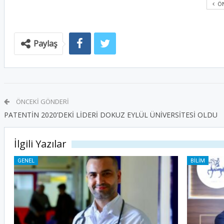
ÖN
Paylaş
ÖNCEKI GÖNDERI
PATENTİN 2020’DEKİ LİDERİ DOKUZ EYLÜL ÜNİVERSİTESİ OLDU
İlgili Yazılar
GENEL
BILIM