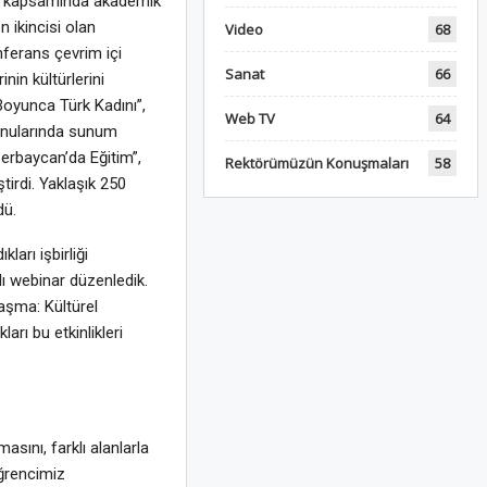
olü kapsamında akademik
n ikincisi olan
Video
68
nferans çevrim içi
Sanat
66
nin kültürlerini
Boyunca Türk Kadını”,
Web TV
64
konularında sunum
zerbaycan’da Eğitim”,
Rektörümüzün Konuşmaları
58
tirdi. Yaklaşık 250
dü.
arı işbirliği
lı webinar düzenledik.
naşma: Kültürel
rı bu etkinlikleri
asını, farklı alanlarla
ğrencimiz