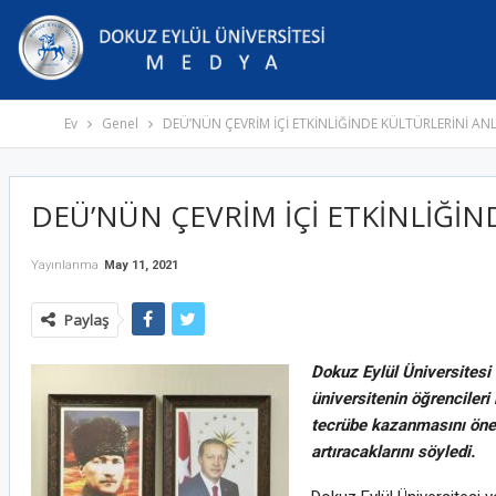
Ev
Genel
DEÜ’NÜN ÇEVRİM İÇİ ETKİNLİĞİNDE KÜLTÜRLERİNİ AN
DEÜ’NÜN ÇEVRİM İÇİ ETKİNLİĞİN
Yayınlanma
May 11, 2021
Paylaş
Dokuz Eylül Üniversitesi 
üniversitenin öğrencileri 
tecrübe kazanmasını önems
artıracaklarını söyledi.