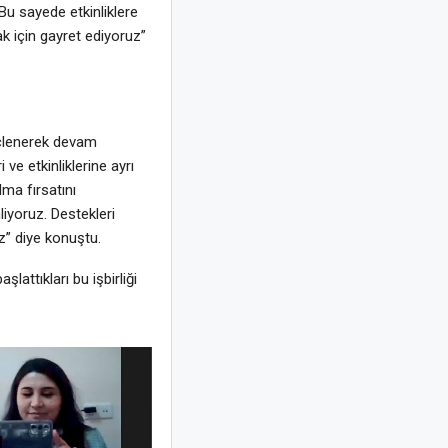
 Bu sayede etkinliklere
ak için gayret ediyoruz”
güçlenerek devam
ve etkinliklerine ayrı
ma fırsatını
liyoruz. Destekleri
z” diye konuştu.
attıkları bu işbirliği