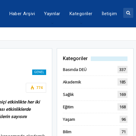
a
Haber Arşivi
Yayınlar
Kategoriler
İletişim
Kategoriler
Basında DEÜ
337
GENEL
Akademik
185
774
Sağlık
169
çi etkinlikte her iki
Eğitim
168
sı etkinliklerde
lerin sayısını
Yaşam
96
Bilim
71