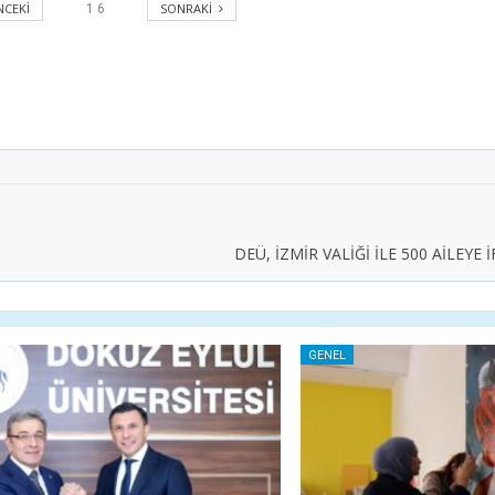
CEKI
SONRAKI
1
6
DEÜ, İZMİR VALİĞİ İLE 500 AİLEY
GENEL