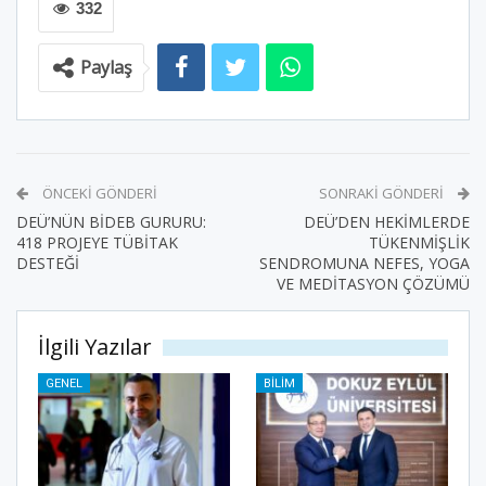
332
Paylaş
ÖNCEKI GÖNDERI
SONRAKI GÖNDERI
DEÜ’NÜN BİDEB GURURU:
DEÜ’DEN HEKİMLERDE
418 PROJEYE TÜBİTAK
TÜKENMİŞLİK
DESTEĞİ
SENDROMUNA NEFES, YOGA
VE MEDİTASYON ÇÖZÜMÜ
İlgili Yazılar
GENEL
BILIM