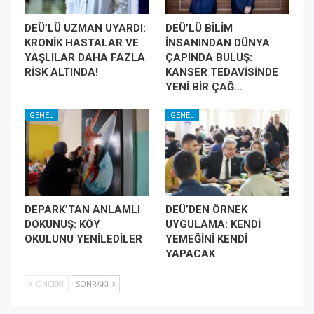
DEÜ’LÜ UZMAN UYARDI:
DEÜ’LÜ BİLİM
KRONİK HASTALAR VE
İNSANINDAN DÜNYA
YAŞLILAR DAHA FAZLA
ÇAPINDA BULUŞ:
RİSK ALTINDA!
KANSER TEDAVİSİNDE
YENİ BİR ÇAĞ…
GENEL
GENEL
DEPARK’TAN ANLAMLI
DEÜ’DEN ÖRNEK
DOKUNUŞ: KÖY
UYGULAMA: KENDİ
OKULUNU YENİLEDİLER
YEMEĞİNİ KENDİ
YAPACAK
ÖNCEKI
SONRAKI