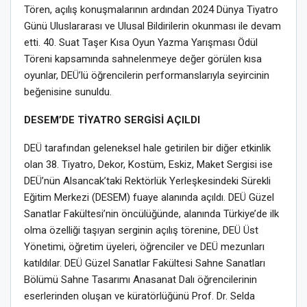
Tören, açılış konuşmalarının ardından 2024 Dünya Tiyatro
Günü Uluslararası ve Ulusal Bildirilerin okunması ile devam
etti. 40. Suat Taşer Kısa Oyun Yazma Yarışması Ödül
Töreni kapsamında sahnelenmeye değer görülen kısa
oyunlar, DEÜ’lü öğrencilerin performanslarıyla seyircinin
beğenisine sunuldu.
DESEM’DE TİYATRO SERGİSİ AÇILDI
DEÜ tarafından geleneksel hale getirilen bir diğer etkinlik
olan 38. Tiyatro, Dekor, Kostüm, Eskiz, Maket Sergisi ise
DEÜ’nün Alsancak’taki Rektörlük Yerleşkesindeki Sürekli
Eğitim Merkezi (DESEM) fuaye alanında açıldı. DEÜ Güzel
Sanatlar Fakültesi’nin öncülüğünde, alanında Türkiye’de ilk
olma özelliği taşıyan serginin açılış törenine, DEÜ Üst
Yönetimi, öğretim üyeleri, öğrenciler ve DEÜ mezunları
katıldılar. DEÜ Güzel Sanatlar Fakültesi Sahne Sanatları
Bölümü Sahne Tasarımı Anasanat Dalı öğrencilerinin
eserlerinden oluşan ve küratörlüğünü Prof. Dr. Selda