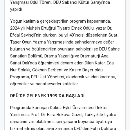
Yarışması Ödül Töreni, DEÜ Sabancı Kültür Sarayı’nda
yapıldı.
Yoğun katılımla gerçekleştirilen program kapsamında,
2024 yılı Muhsin Ertuğrul Tiyatro Emek Ödülü, yazar Dr.
Efdal Sevinçli’nin olurken; bu yıl 40’ıncısı düzenlenen Suat
Taşer Oyun Yazma Yarışması’nda sahnelenmeye değer
bulunan ve ödüllendirilen oyunların sahipleri ise DEÜ Sahne
Sanatları Bölümü, Drama Yazarlığı ve Dramaturji Ana
Sanat Dalı’nda öğrenimleri devam eden Dilan Kater, Eda
Nur Solaklı, Gökhan Derbent ve Kazım Başer oldu.
Programa; DEÜ Üst Yönetimi, akademik ve idari kadrosu,
öğrenciler ve sanatseverler katıldılar.
DEÜ’DE GELENEK 1999’DA BAŞLADI
Programda konuşan Dokuz Eylül Üniversitesi Rektör
Yardımcısı Prof. Dr. Esra Bukova Güzel, Türkiye’de tiyatro
sanatının var olabilmesi için yaşamı boyunca tiyatroya
hizmet etmiş olan, aynı zamanda DEÜ’den Fahri Doktora