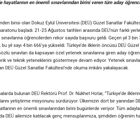
 hayatlarının en önemli sınavlarından birini veren tüm aday öğrenci
rinden birisi olan Dokuz Eylül Üniversitesi (DEÜ) Güzel Sanatlar Fakülte
aratonu başladı. 21-25 Ağustos tarihleri arasında DEÜ’nün farklı yerl
 sınavlarına öğrencilerden rekor sayıda başvuru geldi. Geçen yıl 3 bin
 bu yıl sayı 4 bin 666’ya yükseldi. Türkiye’de ilklerin öncüsü DEÜ Güzel
e sözlü sınavları da kapsayan özel yetenek sınavlarına giren aday öğrenc
orik ve teknik yeteneklerini göstermeye devam ediyor. Yetenek sınavla
nan DEÜ Güzel Sanatlar Fakültesi’nde okuma imkânı yakalayacak.
alarda bulunan DEÜ Rektörü Prof. Dr. Nükhet Hotar, “Türkiye’de ilkler
ılarını yetiştirme misyonunu sürdürüyor. Ülkemizin dört bir yanından 
atlarının en önemli sınavlarından birini bugünlerde veriyor. Tüm adayla
asında DEÜ ailemize katılacak genç mensuplarımıza, şimdiden öğrenim ha