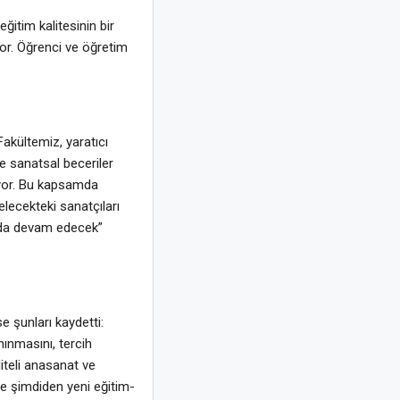
ğitim kalitesinin bir
uyor. Öğrenci ve öğretim
akültemiz, yaratıcı
ce sanatsal beceriler
liyor. Bu kapsamda
lecekteki sanatçıları
 da devam edecek”
e şunları kaydetti:
ınmasını, tercih
liteli anasanat ve
ze şimdiden yeni eğitim-