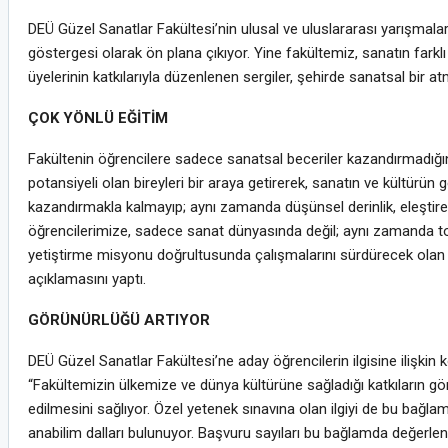
DEÜ Güzel Sanatlar Fakültesi’nin ulusal ve uluslararası yarışmalard
göstergesi olarak ön plana çıkıyor. Yine fakültemiz, sanatın farklı 
üyelerinin katkılarıyla düzenlenen sergiler, şehirde sanatsal bir at
ÇOK YÖNLÜ EĞİTİM
Fakültenin öğrencilere sadece sanatsal beceriler kazandırmadığını
potansiyeli olan bireyleri bir araya getirerek, sanatın ve kültürü
kazandırmakla kalmayıp; aynı zamanda düşünsel derinlik, eleştirel
öğrencilerimize, sadece sanat dünyasında değil; aynı zamanda topl
yetiştirme misyonu doğrultusunda çalışmalarını sürdürecek olan
açıklamasını yaptı.
GÖRÜNÜRLÜĞÜ ARTIYOR
DEÜ Güzel Sanatlar Fakültesi’ne aday öğrencilerin ilgisine ilişkin
“Fakültemizin ülkemize ve dünya kültürüne sağladığı katkıların gö
edilmesini sağlıyor. Özel yetenek sınavına olan ilgiyi de bu bağlam
anabilim dalları bulunuyor. Başvuru sayıları bu bağlamda değerlen