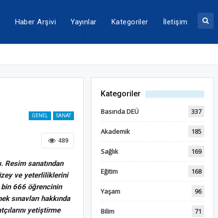
a
Haber Arşivi
Yayınlar
Kategoriler
İletişim
Kategoriler
Basında DEÜ
337
GENEL
SANAT
Akademik
185
489
Sağlık
169
dı. Resim sanatından
Eğitim
168
ey ve yeterliliklerini
4 bin 666 öğrencinin
Yaşam
96
nek sınavları hakkında
çılarını yetiştirme
Bilim
71