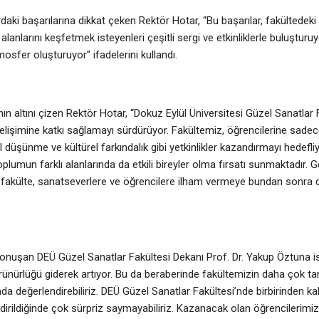
aki başarılarına dikkat çeken Rektör Hotar, “Bu başarılar, fakültedeki e
alanlarını keşfetmek isteyenleri çeşitli sergi ve etkinliklerle buluştur
mosfer oluşturuyor” ifadelerini kullandı.
n altını çizen Rektör Hotar, “Dokuz Eylül Üniversitesi Güzel Sanatlar F
n gelişimine katkı sağlamayı sürdürüyor. Fakültemiz, öğrencilerine sade
 düşünme ve kültürel farkındalık gibi yetkinlikler kazandırmayı hedef
umun farklı alanlarında da etkili bireyler olma fırsatı sunmaktadır. Ge
 fakülte, sanatseverlere ve öğrencilere ilham vermeye bundan sonra
 konuşan DEÜ Güzel Sanatlar Fakültesi Dekanı Prof. Dr. Yakup Öztuna is
rünürlüğü giderek artıyor. Bu da beraberinde fakültemizin daha çok tan
da değerlendirebiliriz. DEÜ Güzel Sanatlar Fakültesi’nde birbirinden ka
dirildiğinde çok sürpriz saymayabiliriz. Kazanacak olan öğrencilerimi