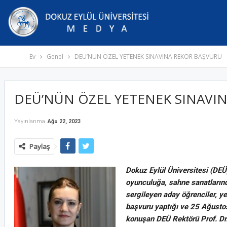
Ev
Genel
DEÜ’NÜN ÖZEL YETENEK SINAVINA REKOR BAŞVURU
DEÜ’NÜN ÖZEL YETENEK SINAVI
Yayınlanma
Ağu 22, 2023
Paylaş
Dokuz Eylül Üniversitesi (DEÜ
oyunculuğa, sahne sanatlarında
sergileyen aday öğrenciler, ye
başvuru yaptığı ve 25 Ağustos
konuşan DEÜ Rektörü Prof. Dr. 