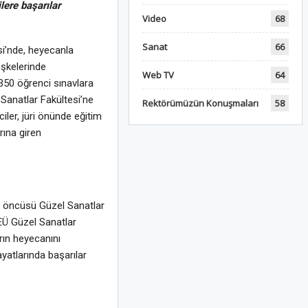
lere başarılar
Video
68
Sanat
66
si’nde, heyecanla
eşkelerinde
Web TV
64
 350 öğrenci sınavlara
 Sanatlar Fakültesi’ne
Rektörümüzün Konuşmaları
58
iler, jüri önünde eğitim
rına giren
in öncüsü Güzel Sanatlar
DEÜ Güzel Sanatlar
rın heyecanını
yatlarında başarılar