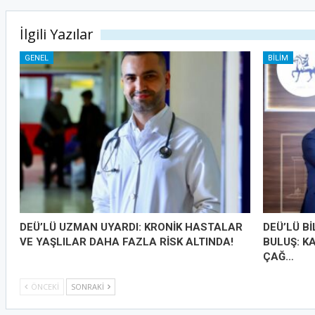
İlgili Yazılar
GENEL
BILIM
DEÜ’LÜ UZMAN UYARDI: KRONİK HASTALAR
DEÜ’LÜ B
VE YAŞLILAR DAHA FAZLA RİSK ALTINDA!
BULUŞ: K
ÇAĞ…
ÖNCEKI
SONRAKI