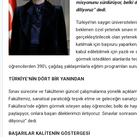
misyonunu sürdürüyor, belki de
diliyoruz” dedi.
Türkiye’nin saygın üniversitele
beklenen özel yetenek sınavı m
gerçekleştirilecek olan yetenek
katılmak için başvuru yaparken,
kabul edilebilmek için yazılı v
görmek istedikleri alanlarda te
öğrencilerden 390’ı, çağdaş yaklaşımlarla eğitim programları su
TÜRKİYE’NİN DÖRT BİR YANINDAN
Sınav sürecine ve fakültenin güncel çalışmalarına yönelik açıklam
Fakültemiz, sanatsal yaratıcılığı teşvik etme ve geleceğin sanatç
Fakültesi’nde eğitim görmek isteyen aday öğrenciler, belki de hay
paylaşıyor, onlara başarı dileklerimizi iletiyoruz. Sınavlar sonr
diliyoruz” dedi.
BAŞARILAR KALİTENİN GÖSTERGESİ