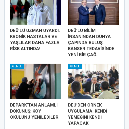
DEÜ’LÜ UZMAN UYARDI:
DEÜ’LÜ BİLİM
KRONİK HASTALAR VE
İNSANINDAN DÜNYA
YAŞLILAR DAHA FAZLA
ÇAPINDA BULUŞ:
RİSK ALTINDA!
KANSER TEDAVİSİNDE
YENİ BİR ÇAĞ…
GENEL
GENEL
DEPARK’TAN ANLAMLI
DEÜ’DEN ÖRNEK
DOKUNUŞ: KÖY
UYGULAMA: KENDİ
OKULUNU YENİLEDİLER
YEMEĞİNİ KENDİ
YAPACAK