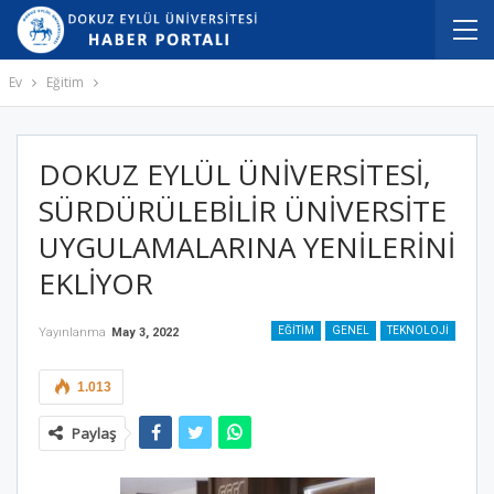
Ev
Eğitim
DOKUZ EYLÜL ÜNİVERSİTESİ,
SÜRDÜRÜLEBİLİR ÜNİVERSİTE
UYGULAMALARINA YENİLERİNİ
EKLİYOR
EĞITIM
GENEL
TEKNOLOJI
Yayınlanma
May 3, 2022
1.013
Paylaş