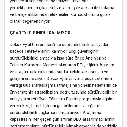
yeniden kullanılmasını hedefliyor. Üniversite,
yemekhaneden çıkan sebze ve meyve atıkları ile budama
ve bahçe atıklarından elde edilen kompost ürünü gübre
olarak değerlendiriyor.
ÇEVREYLE SINIRLI KALMIYOR
Dokuz Eylül Üniversitesi’nde sürdürülebilirlik faaliyetleri
sadece çevreyle sınırlı kalmıyor. Bilgi güvenliğinin
sürdürülebilirliği amacıyla kısa süre önce Ana Veri ve
Felaket Kurtarma Merkezi oluşturan DEÜ; eğitim, öğretim
ve araştırma konularında sürdürülebilir yaklaşımları ve
gelişimi esas alıyor. Dokuz Eylül Üniversitesi, özel önem
verdiği uluslararasılaşma stratejisine yönelik hedeflerini de
üniversitenin stratejik planı doğrultusunda sürdürülebilir bir
anlayışla sürdürüyor. Eğiticinin Eğitimi programıyla eğitim
verecek kişilerin bilgilerini güncellemesi ve eğitimde
sürdürülebilirlik sağlaması amaçlanıyor. Araştırma
kapasitesini her geçen gün artıran DEÜ, araştırmacılarının
performanslarını sürdürülebilir kılmak amacıyla da yetkinlik