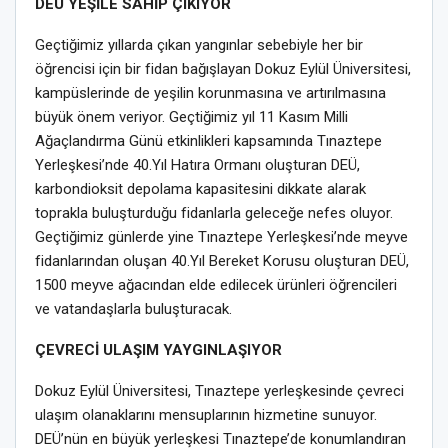
DEÜ YEŞİLE SAHİP ÇIKIYOR
Geçtiğimiz yıllarda çıkan yangınlar sebebiyle her bir
öğrencisi için bir fidan bağışlayan Dokuz Eylül Üniversitesi,
kampüslerinde de yeşilin korunmasına ve artırılmasına
büyük önem veriyor. Geçtiğimiz yıl 11 Kasım Milli
Ağaçlandırma Günü etkinlikleri kapsamında Tınaztepe
Yerleşkesi’nde 40.Yıl Hatıra Ormanı oluşturan DEÜ,
karbondioksit depolama kapasitesini dikkate alarak
toprakla buluşturduğu fidanlarla geleceğe nefes oluyor.
Geçtiğimiz günlerde yine Tınaztepe Yerleşkesi’nde meyve
fidanlarından oluşan 40.Yıl Bereket Korusu oluşturan DEÜ,
1500 meyve ağacından elde edilecek ürünleri öğrencileri
ve vatandaşlarla buluşturacak.
ÇEVRECİ ULAŞIM YAYGINLAŞIYOR
Dokuz Eylül Üniversitesi, Tınaztepe yerleşkesinde çevreci
ulaşım olanaklarını mensuplarının hizmetine sunuyor.
DEÜ’nün en büyük yerleşkesi Tınaztepe’de konumlandıran