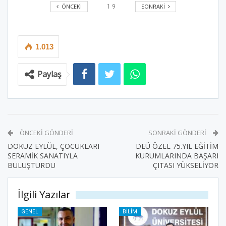
ÖNCEKI
SONRAKI
1
9
1.013
Paylaş
ÖNCEKI GÖNDERI
SONRAKI GÖNDERI
DOKUZ EYLÜL, ÇOCUKLARI
DEÜ ÖZEL 75.YIL EĞİTİM
SERAMİK SANATIYLA
KURUMLARINDA BAŞARI
BULUŞTURDU
ÇITASI YÜKSELİYOR
İlgili Yazılar
GENEL
BILIM