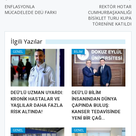
ENFLASYONLA
REKTÖR HOTAR
MÜCADELEDE DEÜ FARKI
CUMHURBAŞKANLIĞI
BİSİKLET TURU KUPA
TÖRENİNE KATILDI
İlgili Yazılar
GENEL
BILIM
DEÜ’LÜ UZMAN UYARDI:
DEÜ’LÜ BİLİM
KRONİK HASTALAR VE
İNSANINDAN DÜNYA
YAŞLILAR DAHA FAZLA
ÇAPINDA BULUŞ:
RİSK ALTINDA!
KANSER TEDAVİSİNDE
YENİ BİR ÇAĞ…
GENEL
GENEL