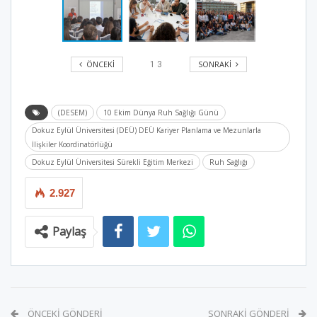
ÖNCEKI
SONRAKI
1
3
(DESEM)
10 Ekim Dünya Ruh Sağlığı Günü
Dokuz Eylül Üniversitesi (DEÜ) DEÜ Kariyer Planlama ve Mezunlarla
İlişkiler Koordinatörlüğü
Dokuz Eylül Üniversitesi Sürekli Eğitim Merkezi
Ruh Sağlığı
2.927
Paylaş
ÖNCEKI GÖNDERI
SONRAKI GÖNDERI