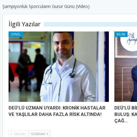
Şampiyonluk Sporcuların Gurur Günü (Video)
İlgili Yazılar
GENEL
BILIM
DEÜ’LÜ UZMAN UYARDI: KRONİK HASTALAR
DEÜ’LÜ B
VE YAŞLILAR DAHA FAZLA RİSK ALTINDA!
BULUŞ: K
ÇAĞ…
ÖNCEKI
SONRAKI