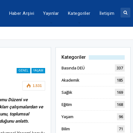
a
Haber Arşivi
Yayınlar
Kategoriler
İletişim
Kategoriler
Basında DEÜ
337
GENEL
YAŞAM
Akademik
185
1.531
Sağlık
169
Kamu Düzeni ve
Eğitim
168
kları çalışmalardan ve
unu, toplumsal
Yaşam
96
duğunu anlattı.
Bilim
71