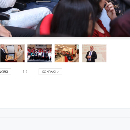
CEKI
SONRAKI
1
6