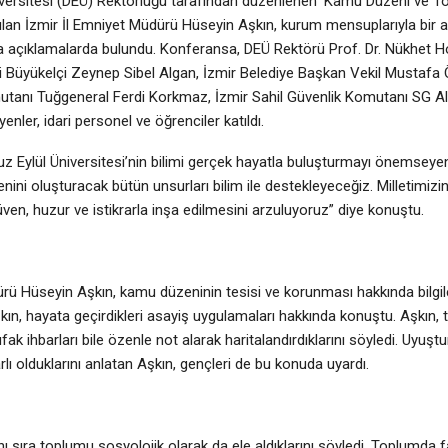
iversitesi (DEÜ) Rektörlüğü tarafından düzenlenen ‘Kamu Düzeni ve 
lan İzmir İl Emniyet Müdürü Hüseyin Aşkın, kurum mensuplarıyla bir 
 açıklamalarda bulundu. Konferansa, DEÜ Rektörü Prof. Dr. Nükhet Hota
i Büyükelçi Zeynep Sibel Algan, İzmir Belediye Başkan Vekil Mustafa Ö
anı Tuğgeneral Ferdi Korkmaz, İzmir Sahil Güvenlik Komutanı SG Al
nler, idari personel ve öğrenciler katıldı.
 Eylül Üniversitesi’nin bilimi gerçek hayatla buluşturmayı önemseye
ini oluşturacak bütün unsurları bilim ile destekleyeceğiz. Milletimizi
en, huzur ve istikrarla inşa edilmesini arzuluyoruz” diye konuştu.
rü Hüseyin Aşkın, kamu düzeninin tesisi ve korunması hakkında bilgiler
ın, hayata geçirdikleri asayiş uygulamaları hakkında konuştu. Aşkın, 
ak ihbarları bile özenle not alarak haritalandırdıklarını söyledi. Uyuştu
rlı olduklarını anlatan Aşkın, gençleri de bu konuda uyardı.
ı sıra toplumu sosyolojik olarak da ele aldıklarını söyledi. Toplumda 