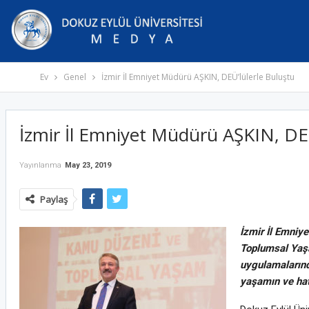
Ev
Genel
İzmir İl Emniyet Müdürü AŞKIN, DEÜ’lülerle Buluştu
İzmir İl Emniyet Müdürü AŞKIN, DEÜ
Yayınlanma
May 23, 2019
Paylaş
İzmir İl Emniy
Toplumsal Yaşa
uygulamalarınd
yaşamın ve hat