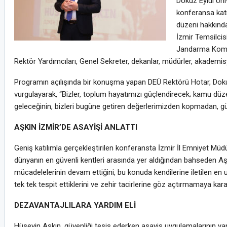
Dokuz Eylül Ün
konferansa katı
düzeni hakkında
İzmir Temsilcis
Jandarma Komut
Rektör Yardımcıları, Genel Sekreter, dekanlar, müdürler, akademisye
Programın açılışında bir konuşma yapan DEÜ Rektörü Hotar, Dokuz
vurgulayarak, “Bizler, toplum hayatımızı güçlendirecek; kamu düzen
geleceğinin, bizleri bugüne getiren değerlerimizden kopmadan, güv
AŞKIN İZMİR’DE ASAYİŞİ ANLATTI
Geniş katılımla gerçekleştirilen konferansta İzmir İl Emniyet Müdü
dünyanın en güvenli kentleri arasında yer aldığından bahseden Aşk
mücadelelerinin devam ettiğini, bu konuda kendilerine iletilen en uf
tek tek tespit ettiklerini ve zehir tacirlerine göz açtırmamaya kara
DEZAVANTAJLILARA YARDIM ELİ
Hüseyin Aşkın, güvenliği tesis ederken asayiş uygulamalarının yan