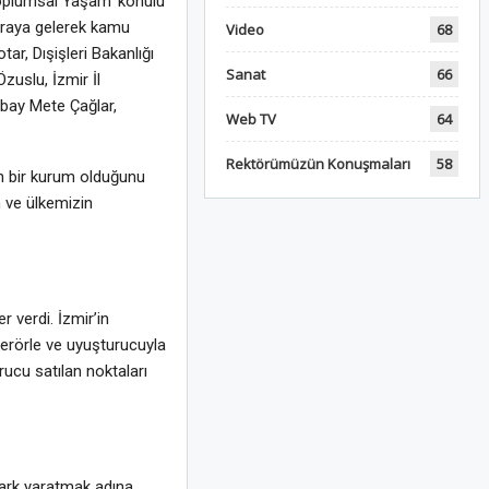
Toplumsal Yaşam’ konulu
araya gelerek kamu
Video
68
r, Dışişleri Bakanlığı
Sanat
66
zuslu, İzmir İl
bay Mete Çağlar,
Web TV
64
Rektörümüzün Konuşmaları
58
n bir kurum olduğunu
n ve ülkemizin
 verdi. İzmir’in
terörle ve uyuşturucuyla
rucu satılan noktaları
fark yaratmak adına