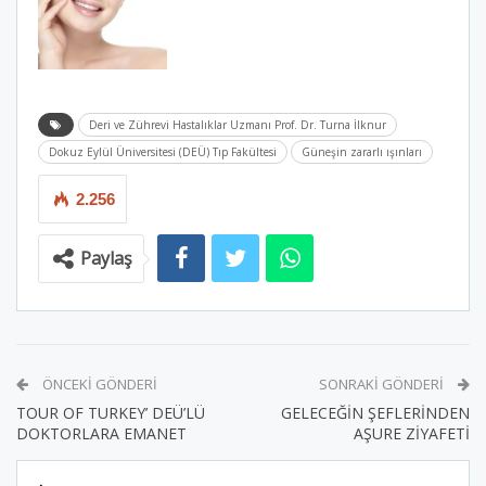
Deri ve Zührevi Hastalıklar Uzmanı Prof. Dr. Turna İlknur
Dokuz Eylül Üniversitesi (DEÜ) Tıp Fakültesi
Güneşin zararlı ışınları
2.256
Paylaş
ÖNCEKI GÖNDERI
SONRAKI GÖNDERI
TOUR OF TURKEY’ DEÜ’LÜ
GELECEĞİN ŞEFLERİNDEN
DOKTORLARA EMANET
AŞURE ZİYAFETİ