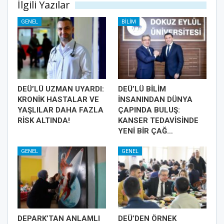
İlgili Yazılar
GENEL
BILIM
DEÜ’LÜ UZMAN UYARDI:
DEÜ’LÜ BİLİM
KRONİK HASTALAR VE
İNSANINDAN DÜNYA
YAŞLILAR DAHA FAZLA
ÇAPINDA BULUŞ:
RİSK ALTINDA!
KANSER TEDAVİSİNDE
YENİ BİR ÇAĞ…
GENEL
GENEL
DEPARK’TAN ANLAMLI
DEÜ’DEN ÖRNEK