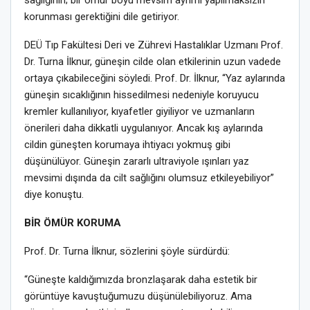
sağlığının; bir ömür boyu mevsim ayrımı yapılmaksızın
korunması gerektiğini dile getiriyor.
DEÜ Tıp Fakültesi Deri ve Zührevi Hastalıklar Uzmanı Prof.
Dr. Turna İlknur, güneşin cilde olan etkilerinin uzun vadede
ortaya çıkabileceğini söyledi. Prof. Dr. İlknur, “Yaz aylarında
güneşin sıcaklığının hissedilmesi nedeniyle koruyucu
kremler kullanılıyor, kıyafetler giyiliyor ve uzmanların
önerileri daha dikkatli uygulanıyor. Ancak kış aylarında
cildin güneşten korumaya ihtiyacı yokmuş gibi
düşünülüyor. Güneşin zararlı ultraviyole ışınları yaz
mevsimi dışında da cilt sağlığını olumsuz etkileyebiliyor”
diye konuştu.
BİR ÖMÜR KORUMA
Prof. Dr. Turna İlknur, sözlerini şöyle sürdürdü:
“Güneşte kaldığımızda bronzlaşarak daha estetik bir
görüntüye kavuştuğumuzu düşünülebiliyoruz. Ama