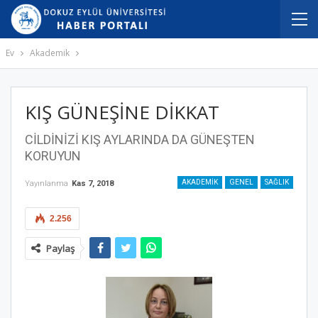
Ev
Akademik
KIŞ GÜNEŞİNE DİKKAT
CİLDİNİZİ KIŞ AYLARINDA DA GÜNEŞTEN
KORUYUN
AKADEMIK
GENEL
SAĞLIK
Yayınlanma
Kas 7, 2018
2.256
Paylaş