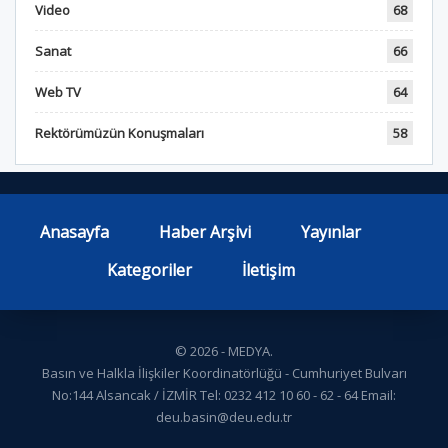
Video
68
Sanat
66
Web TV
64
Rektörümüzün Konuşmaları
58
Anasayfa
Haber Arşivi
Yayınlar
Kategoriler
İletişim
© 2026 - MEDYA.
Basın ve Halkla İlişkiler Koordinatörlüğü - Cumhuriyet Bulvarı
No:144 Alsancak / İZMİR Tel: 0232 412 10 60 - 62 - 64 Email:
deu.basin@deu.edu.tr