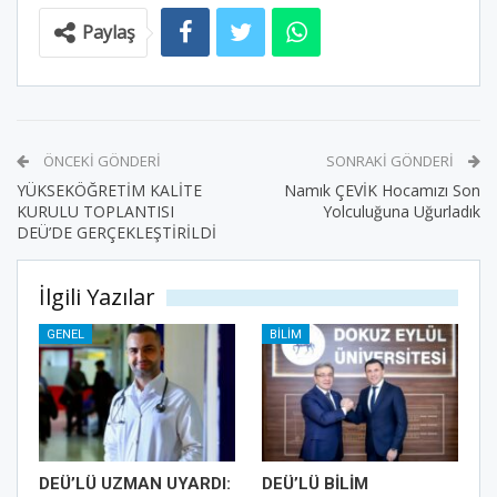
Paylaş
ÖNCEKI GÖNDERI
SONRAKI GÖNDERI
YÜKSEKÖĞRETİM KALİTE
Namık ÇEVİK Hocamızı Son
KURULU TOPLANTISI
Yolculuğuna Uğurladık
DEÜ’DE GERÇEKLEŞTİRİLDİ
İlgili Yazılar
GENEL
BILIM
DEÜ’LÜ UZMAN UYARDI:
DEÜ’LÜ BİLİM