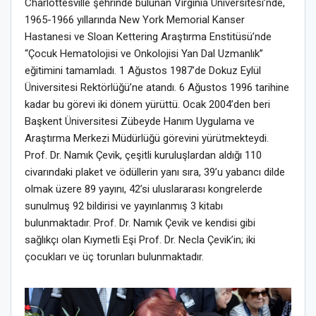
Charlottesville şehrinde bulunan Virginia Üniversitesi’nde,
1965-1966 yıllarında New York Memorial Kanser
Hastanesi ve Sloan Kettering Araştırma Enstitüsü’nde
“Çocuk Hematolojisi ve Onkolojisi Yan Dal Uzmanlık”
eğitimini tamamladı. 1 Ağustos 1987’de Dokuz Eylül
Üniversitesi Rektörlüğü’ne atandı. 6 Ağustos 1996 tarihine
kadar bu görevi iki dönem yürüttü. Ocak 2004’den beri
Başkent Üniversitesi Zübeyde Hanım Uygulama ve
Araştırma Merkezi Müdürlüğü görevini yürütmekteydi.
Prof. Dr. Namık Çevik, çeşitli kuruluşlardan aldığı 110
civarındaki plaket ve ödüllerin yanı sıra, 39’u yabancı dilde
olmak üzere 89 yayını, 42’si uluslararası kongrelerde
sunulmuş 92 bildirisi ve yayınlanmış 3 kitabı
bulunmaktadır. Prof. Dr. Namık Çevik ve kendisi gibi
sağlıkçı olan Kıymetli Eşi Prof. Dr. Necla Çevik’in; iki
çocukları ve üç torunları bulunmaktadır.