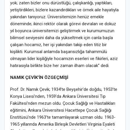
yok; zaten bizler onu dürüstlüğü, çalışkanlığı, yaptıkları,
yetiştirdikleri, bizlere kazandırdıkları ve örnek aile hayatıyla
yakından tanıyoruz. Üniversitemizin henüz emekle
döneminde; ikinci rektör olarak görevi devralan ve dokuz
yıl boyunca üniversitemizi geliştirmek ve kurumumuzun
bilimsel seviyesini daha da yükseltmek için canla başla
çalışan hocamız, her işi yakından takip eden titiz bir
kişilikti. Kurumsal anlamda başarısızlığa tahammülü
olmayan lider kişiliğiyle hocamızın eserleri ve fikirleri, aziz
hatırasıyla birlikte bize her zaman ilham olacak” dedi.
NAMIK ÇEVİK’İN ÖZGEÇMİŞİ
Prof. Dr. Namık Çevik; 1934’te Beyşehir’de doğdu, 1953’te
Konya Lisesi’nden, 1959’da Ankara Üniversitesi Tıp
Fakültesi’nden mezun oldu. Çocuk Sağlığı ve Hastalıkları
eğitimini, Ankara Üniversitesi Hacettepe Çocuk Sağlığı
Enstitüsü’nde 1963’te tamamlayarak uzman oldu. 1963-
1965 yıllarında Amerika Birleşik Devletleri Virginia Eyaleti