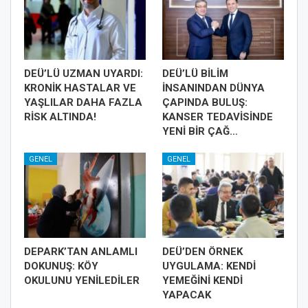
DEÜ’LÜ UZMAN UYARDI:
DEÜ’LÜ BİLİM
KRONİK HASTALAR VE
İNSANINDAN DÜNYA
YAŞLILAR DAHA FAZLA
ÇAPINDA BULUŞ:
RİSK ALTINDA!
KANSER TEDAVİSİNDE
YENİ BİR ÇAĞ…
GENEL
GENEL
DEPARK’TAN ANLAMLI
DEÜ’DEN ÖRNEK
DOKUNUŞ: KÖY
UYGULAMA: KENDİ
OKULUNU YENİLEDİLER
YEMEĞİNİ KENDİ
YAPACAK