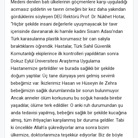
Medeni denilen batı ülkelerinin göçmenlere karşı uyguladığı
acımasız şiddetin ve tavrın örneğini bir kez daha yakından
gördüklerini söyleyen DEÜ Rektörü Prof. Dr. Nükhet Hotar,
“Hiçbir şekilde insani değerlerle uyuşmayacak bir tavır
içerisinde davranarak iki hamile kadını Sisam Adası’ndan
Türk karasularına plastik korumasız bir can salıyla
bıraktıklarını öğrendik. Hastalar, Türk Sahil Güvenlik
Komutanlığı ekiplerince ilk kontrolleri yapıldıktan sonra
Dokuz Eylül Üniversitesi Araştırma Uygulama
Hastanemize getirildiler ve burada sağlıklı bir şekilde
doğum yaptılar. Üç tane dünyaya yeni gelmiş sevimli
bebeğimiz var. İkizlerimiz Hasan ve Hüseyin ile Zehra
bebeğimizin sağlık durumlarında bir sorun bulunmuyor.
Ancak anneler ölüm korkusunu bu soğuk havada birebir
yaşadılar, ölüme terk edildiler. O anki ruh durumundan şu
anda tedavisi yapılmış, bebeğini sağlık bir şekilde kucağına
almış, tüm ihtiyaçları karşılanmış bir duruma geldiler. Tabi
ki öncelikle Allah’a şükrediyorlar ama sonra bizim
ülkemize, doktorlarımıza teşekkür ediyorlar. Biz de böyle