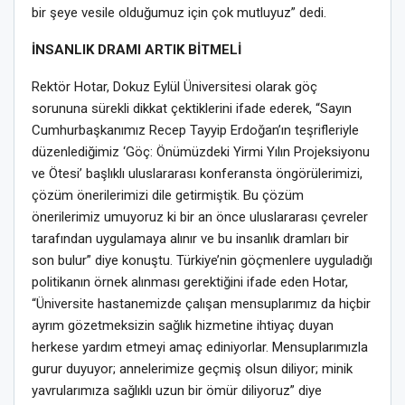
bir şeye vesile olduğumuz için çok mutluyuz” dedi.
İNSANLIK DRAMI ARTIK BİTMELİ
Rektör Hotar, Dokuz Eylül Üniversitesi olarak göç
sorununa sürekli dikkat çektiklerini ifade ederek, “Sayın
Cumhurbaşkanımız Recep Tayyip Erdoğan’ın teşrifleriyle
düzenlediğimiz ‘Göç: Önümüzdeki Yirmi Yılın Projeksiyonu
ve Ötesi’ başlıklı uluslararası konferansta öngörülerimizi,
çözüm önerilerimizi dile getirmiştik. Bu çözüm
önerilerimiz umuyoruz ki bir an önce uluslararası çevreler
tarafından uygulamaya alınır ve bu insanlık dramları bir
son bulur” diye konuştu. Türkiye’nin göçmenlere uyguladığı
politikanın örnek alınması gerektiğini ifade eden Hotar,
“Üniversite hastanemizde çalışan mensuplarımız da hiçbir
ayrım gözetmeksizin sağlık hizmetine ihtiyaç duyan
herkese yardım etmeyi amaç ediniyorlar. Mensuplarımızla
gurur duyuyor; annelerimize geçmiş olsun diliyor; minik
yavrularımıza sağlıklı uzun bir ömür diliyoruz” diye