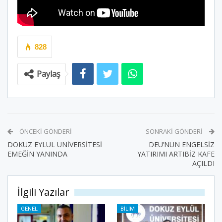
828
Paylaş
ÖNCEKI GÖNDERI
SONRAKI GÖNDERI
DOKUZ EYLÜL ÜNİVERSİTESİ
DEÜ’NÜN ENGELSİZ
EMEĞİN YANINDA
YATIRIMI ARTIBİZ KAFE
AÇILDI
İlgili Yazılar
GENEL
BILIM