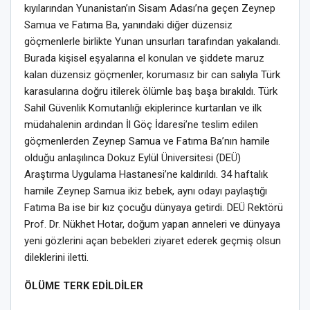
kıyılarından Yunanistan’ın Sisam Adası’na geçen Zeynep
Samua ve Fatıma Ba, yanındaki diğer düzensiz
göçmenlerle birlikte Yunan unsurları tarafından yakalandı.
Burada kişisel eşyalarına el konulan ve şiddete maruz
kalan düzensiz göçmenler, korumasız bir can salıyla Türk
karasularına doğru itilerek ölümle baş başa bırakıldı. Türk
Sahil Güvenlik Komutanlığı ekiplerince kurtarılan ve ilk
müdahalenin ardından İl Göç İdaresi’ne teslim edilen
göçmenlerden Zeynep Samua ve Fatıma Ba’nın hamile
olduğu anlaşılınca Dokuz Eylül Üniversitesi (DEÜ)
Araştırma Uygulama Hastanesi’ne kaldırıldı. 34 haftalık
hamile Zeynep Samua ikiz bebek, aynı odayı paylaştığı
Fatıma Ba ise bir kız çocuğu dünyaya getirdi. DEÜ Rektörü
Prof. Dr. Nükhet Hotar, doğum yapan anneleri ve dünyaya
yeni gözlerini açan bebekleri ziyaret ederek geçmiş olsun
dileklerini iletti.
ÖLÜME TERK EDİLDİLER