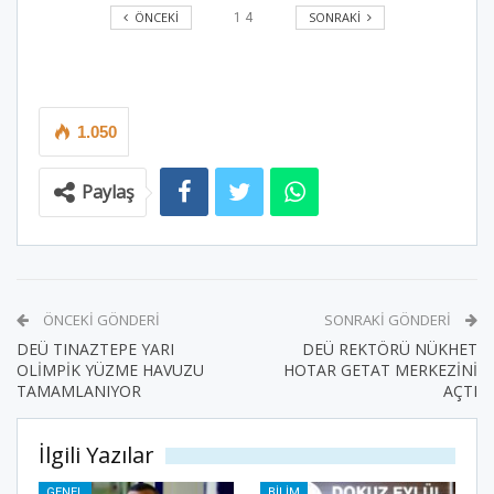
ÖNCEKI
SONRAKI
1
4
1.050
Paylaş
ÖNCEKI GÖNDERI
SONRAKI GÖNDERI
DEÜ TINAZTEPE YARI
DEÜ REKTÖRÜ NÜKHET
OLİMPİK YÜZME HAVUZU
HOTAR GETAT MERKEZİNİ
TAMAMLANIYOR
AÇTI
İlgili Yazılar
GENEL
BILIM