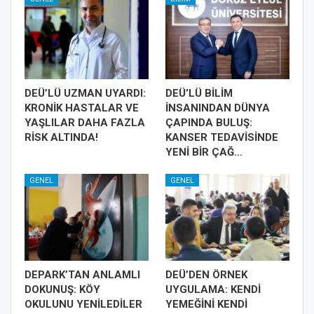
DEÜ’LÜ UZMAN UYARDI:
DEÜ’LÜ BİLİM
KRONİK HASTALAR VE
İNSANINDAN DÜNYA
YAŞLILAR DAHA FAZLA
ÇAPINDA BULUŞ:
RİSK ALTINDA!
KANSER TEDAVİSİNDE
YENİ BİR ÇAĞ…
GENEL
GENEL
DEPARK’TAN ANLAMLI
DEÜ’DEN ÖRNEK
DOKUNUŞ: KÖY
UYGULAMA: KENDİ
OKULUNU YENİLEDİLER
YEMEĞİNİ KENDİ