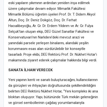
eski yapıların yıkımının ardından yeniden inşa edilmek
üzere çalışmalar devam ediyor. Mimarlık Fakültesi
Mimarlık Bölümü öğretim üyeleri Prof. Dr. T. Didem Akyol
Altun, Doç. Dr. Deniz Dokgöz, Doç. Dr. Ferhat
Hacıalibeyoğlu, Ar. Gr. Dr. Erdem Yıldırım ve Ar. Gr. Fulya
Selçuk’tan oluşan ekip, DEÜ Güzel Sanatlar Fakültesi ve
Konservatuvarı’nın Narlıdere’deki mevcut arazi ve
yanındaki parsele yerleşen binalarını, alandaki yeşilin
korunmasını esas alan sürdürülebilir bir konseptle
tasarladı. Proje ekibi, DEÜ Rektörü Prof. Dr. Nükhet Hotar’ı
makamında ziyaret ederek çalışmalar hakkında bilgi verdi.
SANATA İLHAM VERECEK
Yeni yapının kenti ve sanatı buluşturacağını; kullanıcılarının
da görüşleri ve ihtiyaçları doğrultusunda şekillendirildiğini
belirten DEÜ Rektörü Nükhet Hotar, “Yeni kompleks iki ana
bloktan oluşuyor. Yapı; bütününde Türk mekân geleneğinin
ve görsel sembollerinin çağdaş yorumlamalarıyla