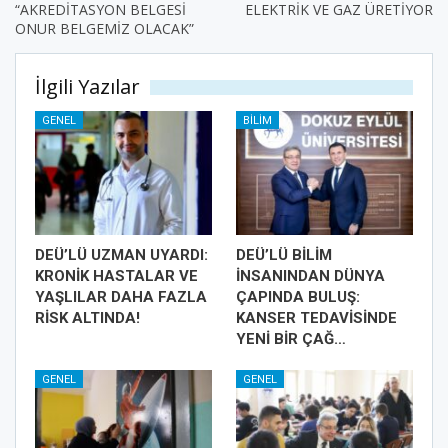
“AKREDİTASYON BELGESİ
ELEKTRİK VE GAZ ÜRETİYOR
ONUR BELGEMİZ OLACAK”
İlgili Yazılar
GENEL
BILIM
DEÜ’LÜ UZMAN UYARDI:
DEÜ’LÜ BİLİM
KRONİK HASTALAR VE
İNSANINDAN DÜNYA
YAŞLILAR DAHA FAZLA
ÇAPINDA BULUŞ:
RİSK ALTINDA!
KANSER TEDAVİSİNDE
YENİ BİR ÇAĞ…
GENEL
GENEL