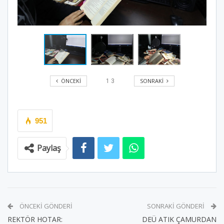
ÖNCEKI
SONRAKI
1
3
951
Paylaş
ÖNCEKI GÖNDERI
SONRAKI GÖNDERI
REKTÖR HOTAR:
DEÜ ATIK ÇAMURDAN