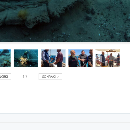
CEKI
SONRAKI
1
7