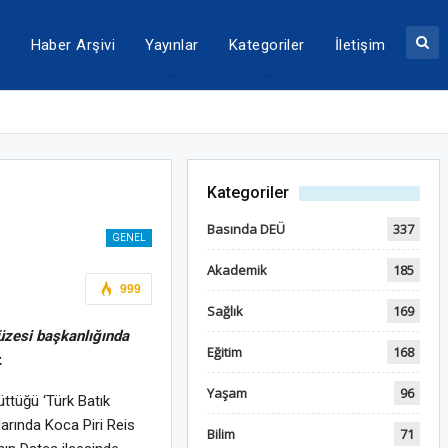
a
Haber Arşivi
Yayınlar
Kategoriler
İletişim
Kategoriler
Basında DEÜ
337
GENEL
Akademik
185
999
Sağlık
169
Müzesi başkanlığında
Eğitim
168
.
Yaşam
96
üttüğü ‘Türk Batık
arında Koca Piri Reis
Bilim
71