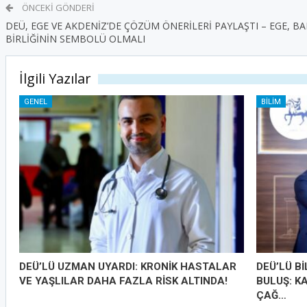
ÖNCEKI GÖNDERI
DEÜ, EGE VE AKDENİZ’DE ÇÖZÜM ÖNERİLERİ PAYLAŞTI – EGE, BAR
BİRLİĞİNİN SEMBOLÜ OLMALI
İlgili Yazılar
GENEL
BILIM
DEÜ’LÜ UZMAN UYARDI: KRONİK HASTALAR
DEÜ’LÜ B
VE YAŞLILAR DAHA FAZLA RİSK ALTINDA!
BULUŞ: K
ÇAĞ…