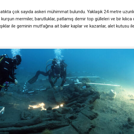
 batıkta çok sayıda askeri mühimmat bulundu. Yaklaşık 24 metre uzun
kurşun mermiler, barutluklar, patlamış demir top gülleleri ve bir kılıca u
şıklar ile geminin mutfağına ait bakır kaplar ve kazanlar, alet kutusu il