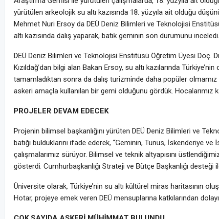
Araştırma Gemisi ile yürütülen çalışmalarda, 18. yüzyıla ait oldu
yürütülen arkeolojik su altı kazısında 18. yüzyıla ait olduğu düşü
Mehmet Nuri Ersoy da DEÜ Deniz Bilimleri ve Teknolojisi Enstitüs
altı kazısında dalış yaparak, batık geminin son durumunu inceledi
DEÜ Deniz Bilimleri ve Teknolojisi Enstitüsü Öğretim Üyesi Doç. Dr
Kızıldağ’dan bilgi alan Bakan Ersoy, su altı kazılarında Türkiye’nin
tamamladıktan sonra da dalış turizminde daha popüler olmamız ger
askeri amaçla kullanılan bir gemi olduğunu gördük. Hocalarımız ka
PROJELER DEVAM EDECEK
Projenin bilimsel başkanlığını yürüten DEÜ Deniz Bilimleri ve Tekn
batığı bulduklarını ifade ederek, “Geminin, Tunus, İskenderiye ve 
çalışmalarımız sürüyor. Bilimsel ve teknik altyapısını üstlendiği
gösterdi. Cumhurbaşkanlığı Strateji ve Bütçe Başkanlığı desteği
Üniversite olarak, Türkiye’nin su altı kültürel miras haritasının
Hotar, projeye emek veren DEÜ mensuplarına katkılarından dolayı 
ÇOK SAYIDA ASKERİ MÜHİMMAT BULUNDU