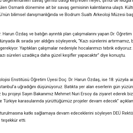
ğu değerlendirilen savaş gemisi batığı keşfeden heyet; şimdi de Muğla’
nülen Osmanlı dönemine ait bir savaş gemisinin kalıntılarına ulaştı. Kül
ü’nün bilimsel danışmanlığında ve Bodrum Sualtı Arkeoloji Müzesi baş
.
. Harun Özdaş ve batığın ayrıntılı plan çalışmalarını yapan Dr. Öğretim
 dünyada ilk sırada yer aldığını söyleyerek, “Kazı sürelerini artırmamız, 
ekiyor. Yaptıkları çalışmalar nedeniyle hocalarımızı tebrik ediyoruz. 
zı süreleri uzadıkça daha güzel keşifler yapacaktır” diye konuştu.
olojisi Enstitüsü Öğretim Üyesi Doç. Dr. Harun Özdaş, ise 18. yüzyıla 
İstanbul’a uğradığını düşünüyoruz. Batıkta yer alan eserlerin gün yüzüne
miz bu projeyi Sayın Bakanımız Mehmet Nuri Ersoy da ziyaret ederek biz
 ile Türkiye karasularında yürüttüğümüz projeler devam edecek” açıkl
 oluşturulmasına katkı sağlamaya devam edeceklerini söyleyen DEÜ Rektö
teşekkür etti.