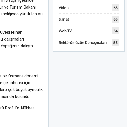
nın Datça ilçesinde
tür ve Turizm Bakanı
Video
68
kanlığında yürütülen su
Sanat
66
Web TV
64
 Üyesi Nilhan
bu çalışmaları
Rektörümüzün Konuşmaları
58
Yaptığımız dalışta
ait bir Osmanlı dönemi
 çıkarılması için
lere çok büyük ayrıcalık
amasında bulundu.
rü Prof. Dr. Nükhet