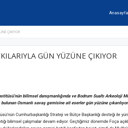
Anasayf
ÜNE ÇIKIYOR
TKILARIYLA GÜN YÜZÜNE ÇIKIYOR
Enstitüsü’nün bilimsel danışmanlığında ve Bodrum Sualtı Arkeoloji 
a bulunan Osmanlı savaş gemisine ait eserler gün yüzüne çıkarılıyor
itüsü’nün Cumhurbaşkanlığı Strateji ve Bütçe Başkanlığı desteği ile yür
tığı bilimsel çalışmalar devam ediyor. Geçtiğimiz dönemde Foça açıkl