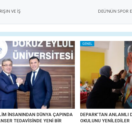
IŞIN VE İŞ
DEÜ’NÜN SPOR E
GENEL
İLİM İNSANINDAN DÜNYA ÇAPINDA
DEPARK’TAN ANLAMLI 
ANSER TEDAVİSİNDE YENİ BİR
OKULUNU YENİLEDİLER