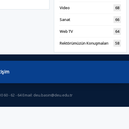
Video
68
Sanat
66
Web TV
64
Rektörümüzün Konuşmaları
58
tişim
10 60 - 62 - 64 Email: deu.basin@deu.edu.tr