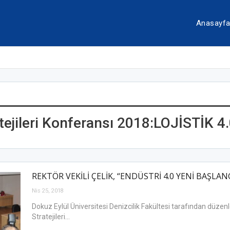
Anasayf
atejileri Konferansı 2018:LOJİSTİK 4
REKTÖR VEKİLİ ÇELİK, “ENDÜSTRİ 4.0 YENİ BAŞLA
Nis 25, 2018
Dokuz Eylül Üniversitesi Denizcilik Fakültesi tarafından düzenl
Stratejileri…