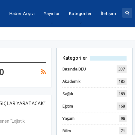
a
Haber Arşivi
Yayınlar
Kategoriler
İletişim
Kategoriler
Basında DEÜ
337
.0
Akademik
185
Sağlık
169
NGIÇLAR YARATACAK”
Eğitim
168
Yaşam
96
enen “Lojistik
Bilim
71