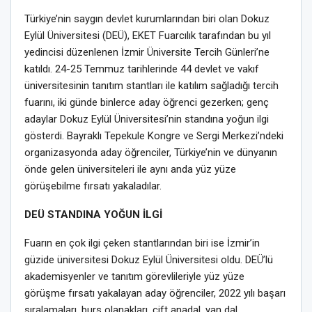
Türkiye’nin saygın devlet kurumlarından biri olan Dokuz
Eylül Üniversitesi (DEÜ), EKET Fuarcılık tarafından bu yıl
yedincisi düzenlenen İzmir Üniversite Tercih Günleri’ne
katıldı. 24-25 Temmuz tarihlerinde 44 devlet ve vakıf
üniversitesinin tanıtım stantları ile katılım sağladığı tercih
fuarını, iki günde binlerce aday öğrenci gezerken; genç
adaylar Dokuz Eylül Üniversitesi’nin standına yoğun ilgi
gösterdi. Bayraklı Tepekule Kongre ve Sergi Merkezi’ndeki
organizasyonda aday öğrenciler, Türkiye’nin ve dünyanın
önde gelen üniversiteleri ile aynı anda yüz yüze
görüşebilme fırsatı yakaladılar.
DEÜ STANDINA YOĞUN İLGİ
Fuarın en çok ilgi çeken stantlarından biri ise İzmir’in
güzide üniversitesi Dokuz Eylül Üniversitesi oldu. DEÜ’lü
akademisyenler ve tanıtım görevlileriyle yüz yüze
görüşme fırsatı yakalayan aday öğrenciler, 2022 yılı başarı
sıralamaları, burs olanakları, çift anadal, yan dal,