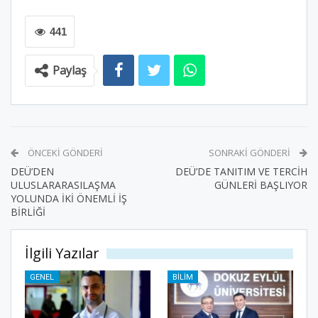
441
Paylaş
ÖNCEKI GÖNDERI
SONRAKI GÖNDERI
DEÜ’DEN
DEÜ’DE TANITIM VE TERCİH
ULUSLARARASILAŞMA
GÜNLERİ BAŞLIYOR
YOLUNDA İKİ ÖNEMLİ İŞ
BİRLİĞİ
İlgili Yazılar
GENEL
BILIM