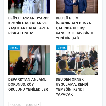
DEÜ’LÜ UZMAN UYARDI:
DEÜ’LÜ BİLİM
KRONİK HASTALAR VE
İNSANINDAN DÜNYA
YAŞLILAR DAHA FAZLA
ÇAPINDA BULUŞ:
RİSK ALTINDA!
KANSER TEDAVİSİNDE
YENİ BİR ÇAĞ…
GENEL
GENEL
DEPARK’TAN ANLAMLI
DEÜ’DEN ÖRNEK
DOKUNUŞ: KÖY
UYGULAMA: KENDİ
OKULUNU YENİLEDİLER
YEMEĞİNİ KENDİ
YAPACAK
ÖNCEKI
SONRAKI