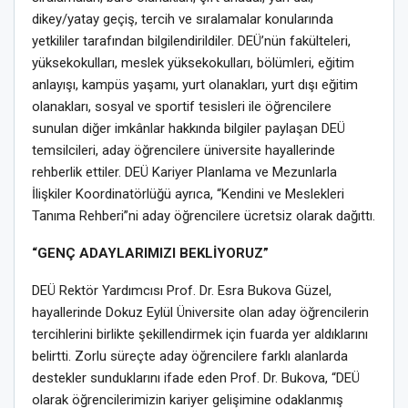
dikey/yatay geçiş, tercih ve sıralamalar konularında
yetkililer tarafından bilgilendirildiler. DEÜ’nün fakülteleri,
yüksekokulları, meslek yüksekokulları, bölümleri, eğitim
anlayışı, kampüs yaşamı, yurt olanakları, yurt dışı eğitim
olanakları, sosyal ve sportif tesisleri ile öğrencilere
sunulan diğer imkânlar hakkında bilgiler paylaşan DEÜ
temsilcileri, aday öğrencilere üniversite hayallerinde
rehberlik ettiler. DEÜ Kariyer Planlama ve Mezunlarla
İlişkiler Koordinatörlüğü ayrıca, “Kendini ve Meslekleri
Tanıma Rehberi”ni aday öğrencilere ücretsiz olarak dağıttı.
“GENÇ ADAYLARIMIZI BEKLİYORUZ”
DEÜ Rektör Yardımcısı Prof. Dr. Esra Bukova Güzel,
hayallerinde Dokuz Eylül Üniversite olan aday öğrencilerin
tercihlerini birlikte şekillendirmek için fuarda yer aldıklarını
belirtti. Zorlu süreçte aday öğrencilere farklı alanlarda
destekler sunduklarını ifade eden Prof. Dr. Bukova, “DEÜ
olarak öğrencilerimizin kariyer gelişimine odaklanmış