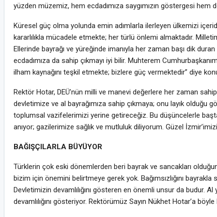
yüzden müzemiz, hem ecdadımıza saygımızın göstergesi hem de şe
Küresel güç olma yolunda emin adımlarla ilerleyen ülkemizi içerid
kararlılıkla mücadele etmekte; her türlü önlemi almaktadır. Mille
Ellerinde bayrağı ve yüreğinde imanıyla her zaman başı dik duran 
ecdadımıza da sahip çıkmayı iyi bilir. Muhterem Cumhurbaşkanım
ilham kaynağını teşkil etmekte; bizlere güç vermektedir” diye kon
Rektör Hotar, DEÜ’nün milli ve manevi değerlere her zaman sahip ç
devletimize ve al bayrağımıza sahip çıkmaya; onu layık olduğu g
toplumsal vazifelerimizi yerine getireceğiz. Bu düşüncelerle ba
anıyor; gazilerimize sağlık ve mutluluk diliyorum. Güzel İzmir’imiz
BAĞIŞÇILARLA BÜYÜYOR
Türklerin çok eski dönemlerden beri bayrak ve sancakları olduğun
bizim için önemini belirtmeye gerek yok. Bağımsızlığını bayrakla s
Devletimizin devamlılığını gösteren en önemli unsur da budur. Al yı
devamlılığını gösteriyor. Rektörümüz Sayın Nükhet Hotar’a böyle b