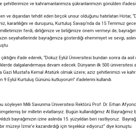
hitlerimize ve kahramanlarımıza şükranlarımızın gönülden ifadesidi
en ve dışarıdan tehdit eden birçok unsur olduğunu hatırlatan Hotar, “
timiz, kararlılığını ve duruşunu, Kurtuluş Savaşı’nda da 15 Temmuz gec
milletimizin ferdi, dirliğimize ve birliğimize önem vermeyi de; bayrağı
ızın seyahatlerinde bayrağımıza gösterdiği ehemmiyet ve sevgi, asl
uştu.
ıktığını ifade ederek, “Dokuz Eylül Üniversitesi bundan sonra da asil m
öklerde dalgalandırmaya devam edecek. Dünyanın ilk 500 üniversitesi 
şta Gazi Mustafa Kemal Atatürk olmak üzere; aziz şehitlerimizi ve kah
in 9 Eylül Kurtuluş Gününü kutluyorum” ifadelerini kullandı.
u söyleyen Milli Savunma Üniversitesi Rektörü Prof. Dr. Erhan Afyonc
imgelemiş bir milletin evlatlarıyız. Bugün kullandığımız Al Bayrağımız
ldızlı bayrağımızın izine aslında 15. yüzyıldan beri rastlıyoruz. Bayrağı
ir müzeyi İzmir’e kazandırdığı için teşekkür ediyoruz” diye konuştu.