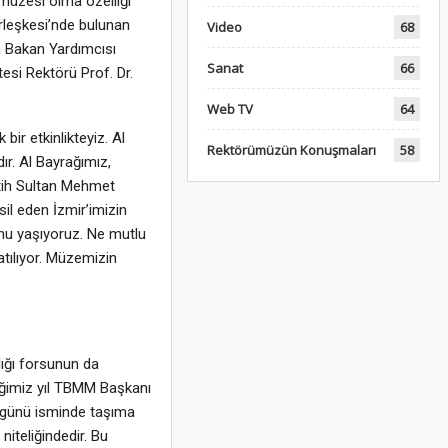
 müzesi olma özelliği
rleşkesi’nde bulunan
Video
68
zm Bakan Yardımcısı
Sanat
66
esi Rektörü Prof. Dr.
Web TV
64
r etkinlikteyiz. Al
Rektörümüzün Konuşmaları
58
r. Al Bayrağımız,
Fatih Sultan Mehmet
il eden İzmir’imizin
unu yaşıyoruz. Ne mutlu
şatılıyor. Müzemizin
ığı forsunun da
tiğimiz yıl TBMM Başkanı
el günü isminde taşıma
iteliğindedir. Bu