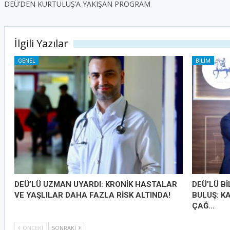
DEÜ’DEN KURTULUŞ’A YAKIŞAN PROGRAM
İlgili Yazılar
GENEL
BILIM
DEÜ’LÜ UZMAN UYARDI: KRONİK HASTALAR
DEÜ’LÜ B
VE YAŞLILAR DAHA FAZLA RİSK ALTINDA!
BULUŞ: K
ÇAĞ…
ÖNCEKI
SONRAKI