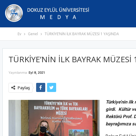
Ev
Genel
TÜRKİYE’NİN İLK BAYRAK MÜZESİ 1 YAŞINDA
TÜRKİYE’NİN İLK BAYRAK MÜZESİ 
Yayınlanma
Eyl 8, 2021
Paylaş
Türkiye’nin ilk
girdi. Kültür 
Rektörü Prof. D
bayrağımıza sa