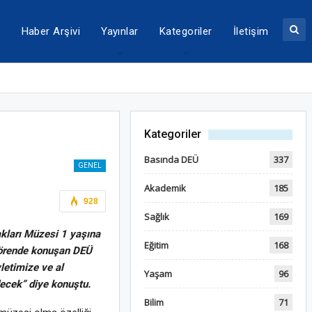
a
Haber Arşivi
Yayınlar
Kategoriler
İletişim
Kategoriler
Basında DEÜ
337
GENEL
Akademik
185
928
Sağlık
169
akları Müzesi 1 yaşına
Eğitim
168
törende konuşan DEÜ
letimize ve al
Yaşam
96
ecek” diye konuştu.
Bilim
71