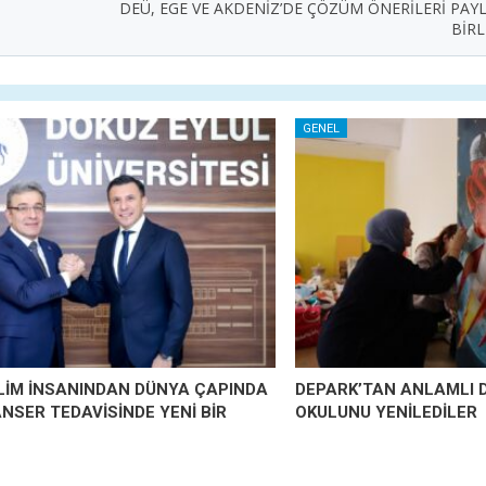
DEÜ, EGE VE AKDENİZ’DE ÇÖZÜM ÖNERİLERİ PAYLAŞ
BİR
GENEL
İLİM İNSANINDAN DÜNYA ÇAPINDA
DEPARK’TAN ANLAMLI 
ANSER TEDAVİSİNDE YENİ BİR
OKULUNU YENİLEDİLER