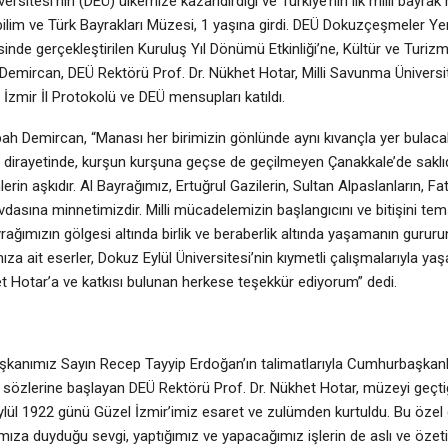
ersitesi’nin (DEÜ) ülkemize kazandırdığı ve Türkiye’nin ilk milli bayrak
ilim ve Türk Bayrakları Müzesi, 1 yaşına girdi. DEÜ Dokuzçeşmeler Ye
isinde gerçekleştirilen Kuruluş Yıl Dönümü Etkinliği’ne, Kültür ve Turi
mircan, DEÜ Rektörü Prof. Dr. Nükhet Hotar, Milli Savunma Üniversit
İzmir İl Protokolü ve DEÜ mensupları katıldı.
Demircan, “Manası her birimizin gönlünde aynı kıvançla yer bulacak bi
 dirayetinde, kurşun kurşuna geçse de geçilmeyen Çanakkale’de saklıdı
erin aşkıdır. Al Bayrağımız, Ertuğrul Gazilerin, Sultan Alpaslanların, 
dasına minnetimizdir. Milli mücadelemizin başlangıcını ve bitişini tems
yrağımızın gölgesi altında birlik ve beraberlik altında yaşamanın gurur
mıza ait eserler, Dokuz Eylül Üniversitesi’nin kıymetli çalışmalarıyla ya
t Hotar’a ve katkısı bulunan herkese teşekkür ediyorum” dedi.
şkanımız Sayın Recep Tayyip Erdoğan’ın talimatlarıyla Cumhurbaşkanl
rak sözlerine başlayan DEÜ Rektörü Prof. Dr. Nükhet Hotar, müzeyi geç
“9 Eylül 1922 günü Güzel İzmir’imiz esaret ve zulümden kurtuldu. Bu öz
ıza duyduğu sevgi, yaptığımız ve yapacağımız işlerin de aslı ve özeti n