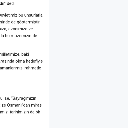
r” dedi.
Devletimiz bu unsurlarla
esinde de göstermiştir.
mıza, ezanımıza ve
ında bu müzemizin de
illetimize, baki
arasında olma hedefiyle
ramanlarımızı rahmetle
u ise, “Bayrağımızın
 bize Osmanlı’dan miras.
mız, tarihimizin de bir