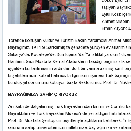
Dokuz Eylül Üniv
taşıyan Bayrakb
Eylül Köşk içer
Ahmet Misbah De
Erhan Afyoncu, 
Törende konuşan Kültür ve Turizm Bakan Yardımcısı Ahmet Misbah 
Bayrağımız, 1914’te Sarıkamış’ta şehadete yürüyen evlatlarımızın
Sakarya’da, Kocatepe’de, Dumlupınar’da ‘Ya istiklal ya ölüm’ diyenl
Hanların, Gazi Mustafa Kemal Atatürklerin taşıdığı bağımsızlık sev
işgalden kurtarılmasının ardından dört bir yanına asılmış şanlı ba
ki şehitlerimizin kutsal hatırası, birliğimizin nişanesi Türk bayrağı
kuruluş yıl dönümünü kutluyor, başta Rektörümüz Prof. Dr. Nükhe
BAYRAĞIMIZA SAHİP ÇIKIYORUZ
Anıtkabirde dalgalanmış Türk Bayraklarından birinin ve Cumhurba
Bayrakbilim ve Türk Bayrakları Müzesi’nde yer aldığını hatırlata
Prof. Dr. Mustafa Şentop’un teşrifleriyle açtıklarını belirterek, 
onuruna sahip üniversitemizin milletimize, bayrağımıza ve vatanım