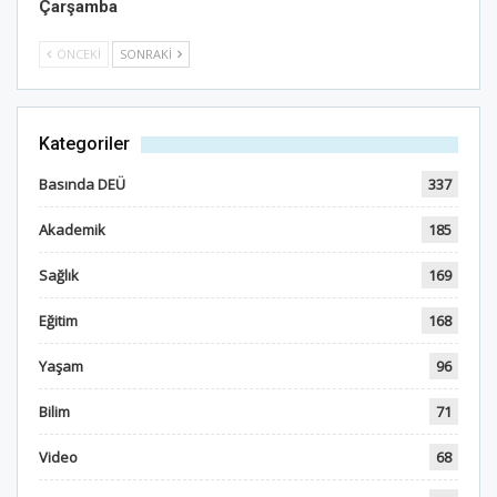
Çarşamba
ÖNCEKI
SONRAKI
Kategoriler
Basında DEÜ
337
Akademik
185
Sağlık
169
Eğitim
168
Yaşam
96
Bilim
71
Video
68