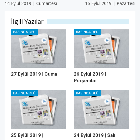
14 Eylül 2019 | Cumartesi
16 Eylül 2019 | Pazartesi
İlgili Yazılar
BASINDA DEÜ
BASINDA DEÜ
27 Eylül 2019 | Cuma
26 Eylül 2019 |
Perşembe
BASINDA DEÜ
BASINDA DEÜ
25 Eylül 2019 |
24 Eylül 2019 | Salı