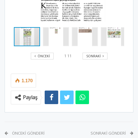
ÖNCEKI
SONRAKI
1
11
1.170
Paylaş
ÖNCEKI GÖNDERI
SONRAKI GÖNDERI