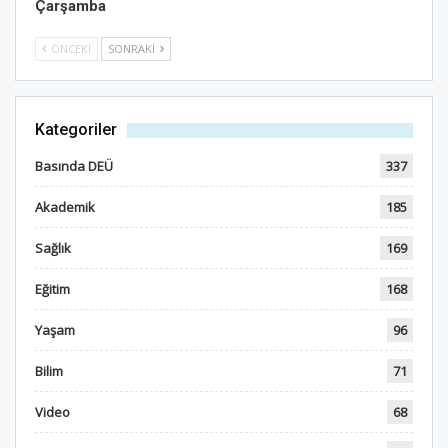
Çarşamba
ÖNCEKI
SONRAKI
Kategoriler
Basında DEÜ
337
Akademik
185
Sağlık
169
Eğitim
168
Yaşam
96
Bilim
71
Video
68