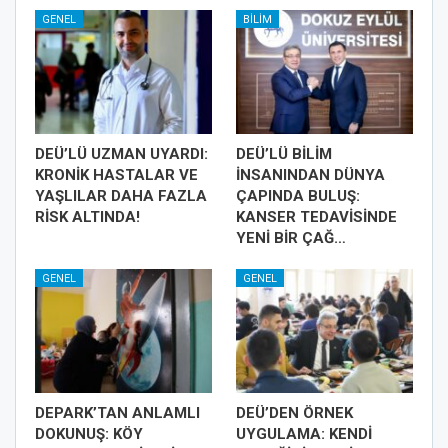
GENEL
BILIM
DEÜ’LÜ UZMAN UYARDI:
DEÜ’LÜ BİLİM
KRONİK HASTALAR VE
İNSANINDAN DÜNYA
YAŞLILAR DAHA FAZLA
ÇAPINDA BULUŞ:
RİSK ALTINDA!
KANSER TEDAVİSİNDE
YENİ BİR ÇAĞ…
GENEL
GENEL
DEPARK’TAN ANLAMLI
DEÜ’DEN ÖRNEK
DOKUNUŞ: KÖY
UYGULAMA: KENDİ