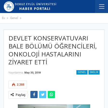
Ev
Genel
DEVLET KONSERVATUVARI
BALE BÖLÜMÜ ÖĞRENCİLERİ,
ONKOLOJİ HASTALARINI
ZİYARET ETTİ
GENEL
SAĞLIK
Yayınlanma
May 30, 2018
2.388
Paylaş