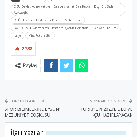
DEÜ Devlet Konservatuvarı Bale Ana sanat Dalı Başkanı Doç. Dr. Seda
Ayvazoğlu
DEÜ Hastanesi Başhekimi Prof. Dr. Mete Edizer
Dokuz Eylül Üniversitesi Hastanesi Çocuk Hematoloji – Onkoloji Bölümü
İtalya
Miss Future Star
2.388
Paylaş
ÖNCEKI GÖNDERI
SONRAKI GÖNDERI
SPOR BİLİMLERİNDE “SON”
TÜRKİYE’Yİ 2023’E DEÜ VE
MEZUNİYET COŞKUSU
İKÇÜ HAZIRLAYACAK
İlgili Yazılar